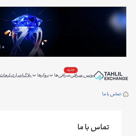
فتن
ه
حتوا
بونس صرافی
صرافی‌ها
بروکرها
بلاگ
اخبار
تبلیغات | ertising
تماس با ما
تماس با ما