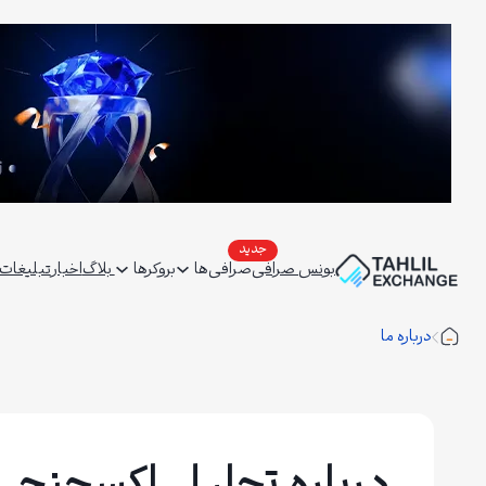
فتن
ه
حتوا
بونس صرافی
صرافی‌ها
بروکرها
بلاگ
اخبار
تبلیغات | ertising
درباره ما