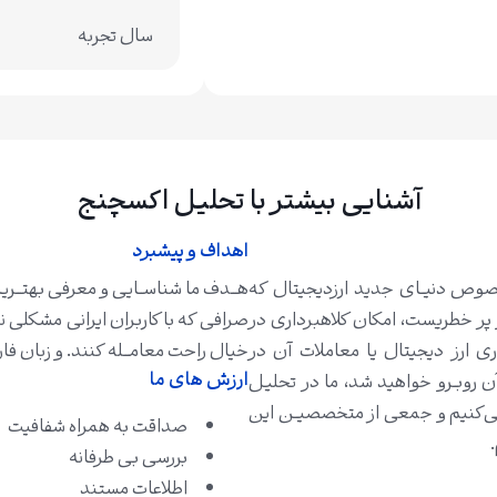
سال تجربه
آشنایی بیشتر با تحلیل اکسچنج
اهداف و پیشبرد
صوص دنیــای جدید ارزدیجیتال که
هـــدف ما شناســایی و معرفی بهتـــرین 
پر خطریست، امکان کلاهبرداری در
صرافی که با کاربران ایرانی مشکلی ند
 ارز دیجیتال یا معاملات آن در
خیال راحت معامـــله کنند. و زبان فار
ارزش های ما
آن روبــرو خواهید شد، ما در تحلیل
می‌کنیم و جمعی از متخصصیــن این
صداقت به همراه شفافیت
بررسی بی طرفانه
اطلاعات مستند