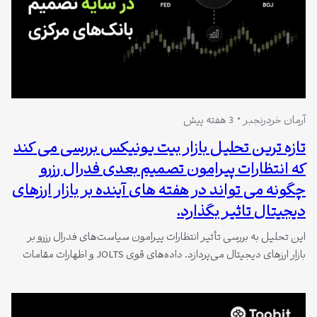
آرمان خردرنجبر
3 هفته پیش
تازه ترین تحلیل بازار بیت یونیکس بررسی می کند
که انتظارات پیرامون تصمیم بعدی فدرال رزرو
چگونه می تواند در هفته های آینده بر بازار ارزهای
دیجیتال تاثیر بگذارد.
این تحلیل به بررسی تأثیر انتظارات پیرامون سیاست‌های فدرال رزرو بر
بازار ارزهای دیجیتال می‌پردازد. داده‌های قوی JOLTS و اظهارات مقامات
فدرال رزرو، احتمال افزایش نرخ بهره در سپتامبر را به ۸۰٪ رسانده است.
هم‌زمان، بهبود شاخص Tankan ژاپن گمانه‌زنی درباره افزایش نرخ بهره
توسط BOJ را تقویت کرده که می‌تواند جریان سرمایه‌های Carry Trade…