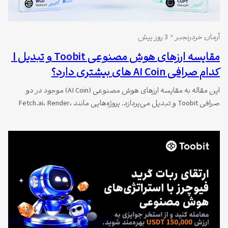
آرمان خردرنجبر
3 روز پیش
مقایسه ارزهای هوش مصنوعی Toobit و تبدیل |
کدام صرافی AI Coin های بیشتری دارد؟
این مقاله به مقایسه ارزهای هوش مصنوعی (AI Coin) موجود در دو
صرافی Toobit و تبدیل می‌پردازد. پروژه‌هایی مانند Fetch.ai، Render،
Arkham، Worldcoin، The Graph و ChainGPT در هر دو پلتفرم بررسی شده
و تفاوت‌های رویکرد توبیت (تنوع بین‌المللی) و تبدیل (سادگی برای
کاربران ایرانی) تحلیل شده است.