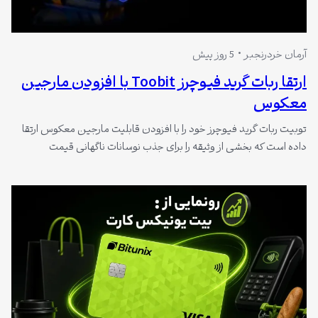
آرمان خردرنجبر
5 روز پیش
ارتقا ربات گرید فیوچرز Toobit با افزودن مارجین
معکوس
توبیت ربات گرید فیوچرز خود را با افزودن قابلیت مارجین معکوس ارتقا
داده است که بخشی از وثیقه را برای جذب نوسانات ناگهانی قیمت
اختصاص می‌دهد و از لیکویید شدن زودهنگام جلوگیری می‌کند. این
نسخه همچنین شامل تنظیمات پیشرفته گرید مبتنی بر داده‌های
لحظه‌ای و قابلیت کپی استراتژی از معامله‌گران برتر است.