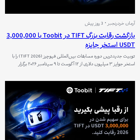
آرمان خردرنجبر
3 روز پیش
بازگشت رقابت بزرگ TIFT در Toobit با 3,000,000
USDT استخر جایزه
توبیت جدیدترین دوره مسابقات بین‌المللی فیوچرز (TIFT 2026) را با
استخر جوایز ۳ میلیون دلاری از ۱۲ آگوست تا ۹ سپتامبر ۲۰۲۶ برگزار
می‌کند. این رویداد با الهام از دنیای مسابقات اتومبیل‌رانی شامل
رقابت‌های تیمی و انفرادی، رویدادهای تعاملی و قرعه‌کشی بزرگ خواهد
بود و جزئیات کامل پیش از آغاز رویداد منتشر می‌شود.