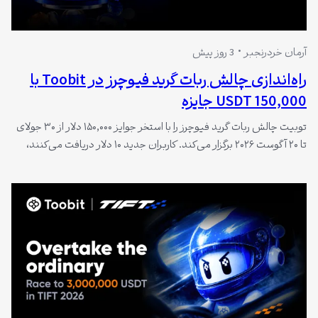
آرمان خردرنجبر
3 روز پیش
راه‌اندازی چالش ربات گرید فیوچرز در Toobit با
150,000 USDT جایزه
توبیت چالش ربات گرید فیوچرز را با استخر جوایز ۱۵۰,۰۰۰ دلار از ۳۰ جولای
تا ۲۰ آگوست ۲۰۲۶ برگزار می‌کند. کاربران جدید ۱۰ دلار دریافت می‌کنند،
ربات‌های فعال با زیان تا ۱۰۰ دلار جبران می‌شوند، شخصی‌سازی پارامترها
۱۵ دلار پاداش دارد و سازندگان استراتژی با دعوت کاربران تا ۱۰ دلار به ازای
هر کپی دریافت…