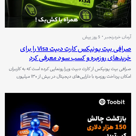
آرمان خردرنجبر
5 روز پیش
صرافی بیت یونیکس کارت دبیت Visa را برای
خریدهای روزمره و کسب سود معرفی کرد
صرافی بیت یونیکس از کارت دبیت ویزا رونمایی کرده است که به کاربران
امکان پرداخت روزمره با دارایی‌های دیجیتال در بیش از ۱۳۰ میلیون
پذیرنده جهانی را می‌دهد. این کارت با کش‌بک تا ۸٪، سود سالانه تا ۱۱.۶٪
بر موجودی‌های واجد شرایط، کارمزد صدور و نگهداری صفر، و سازگاری با
Apple Pay و Google Pay…