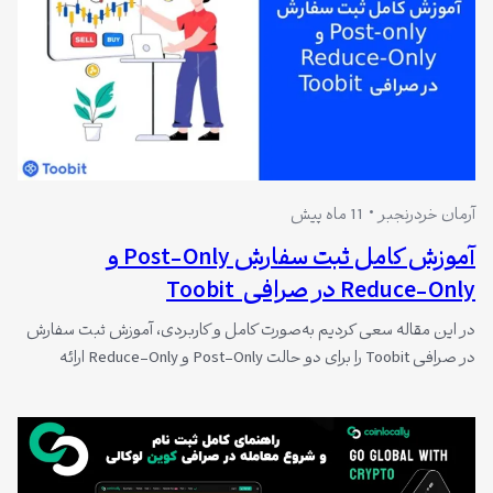
آرمان خردرنجبر
11 ماه پیش
آموزش کامل ثبت سفارش Post-Only و
Reduce-Only در صرافی Toobit
در این مقاله سعی کردیم به‌صورت کامل و کاربردی، آموزش ثبت سفارش
در صرافی Toobit را برای دو حالت Post-Only و Reduce-Only ارائه
دهیم. اگر هدف شما کسب تسلط در ترید در صرافی Toobit است،
شناخت دقیق این دو نوع سفارش برای مدیریت بهتر ریسک، ورود
حرفه‌ای به بازار و حفظ کنترل کامل روی پوزیشن‌ها…