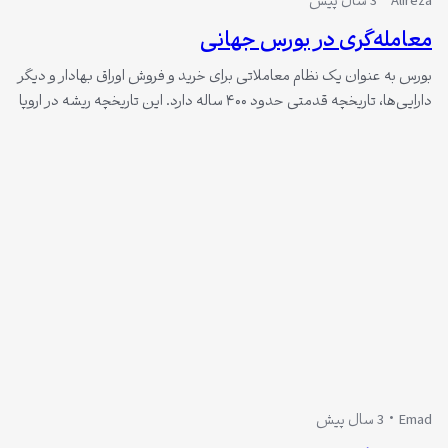
Alireza
3 سال پیش
معامله‌گری در بورس جهانی
بورس به عنوان یک نظام معاملاتی برای خرید و فروش اوراق بهادار و دیگر
دارایی‌ها، تاریخچه قدمتی حدود ۴۰۰ ساله دارد. این تاریخچه ریشه در اروپا
به ویژه در قرن هفدهم دارد. اتاق بورس امستردام در هلند، که در سال
۱۶۱۱ تاسیس شد، به عنوان یکی از قدیمی‌ترین بورس‌های جهان شناخته
می‌شود. در این اتاق،…
Emad
3 سال پیش