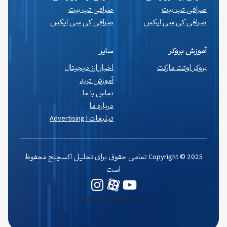
صرافی تپ بیت
صرافی تپ بیت
صرافی کی سی ایکس
صرافی کی سی ایکس
آموزش بروکر
سایر
بروکر اوتت مارکت
اخبار ارز دیجیتال
آموزش ترید
تماس با ما
درباره ما
تبلیغات | Advertising
Copyright © 2025 تمامی حقوق برای تحلیل اکسچنج محفوظ
است
یوتیوب
وردپرس
اینستاگرم
بازگشت به بالا