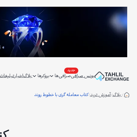
فتن
ه
حتوا
بونس صرافی
صرافی‌ها
بروکرها
بلاگ
اخبار
تبلیغات | ertising
بلاگ
آموزش ترید
کتاب معامله گری با خطوط روند
کت