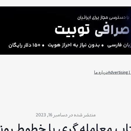
Adv
درباره ما
دسامبر 16, 2023
اب معامله گری با خطوط رون