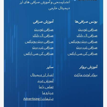
اعتبارسنجی و آموزش صرافی های ارز
دیجیتال خارجی
بونس صرافی‌ها
آموزش صرافی
صرافی توبیت
صرافی توبیت
صرافی ال بانک
صرافی ال بانک
صرافی بیت یونیکس
صرافی بیت یونیکس
صرافی تپ بیت
صرافی تپ بیت
صرافی کی سی ایکس
صرافی کی سی ایکس
آموزش بروکر
سایر
بروکر اوتت مارکت
اخبار ارز دیجیتال
آموزش ترید
تماس با ما
درباره ما
تبلیغات | Advertising