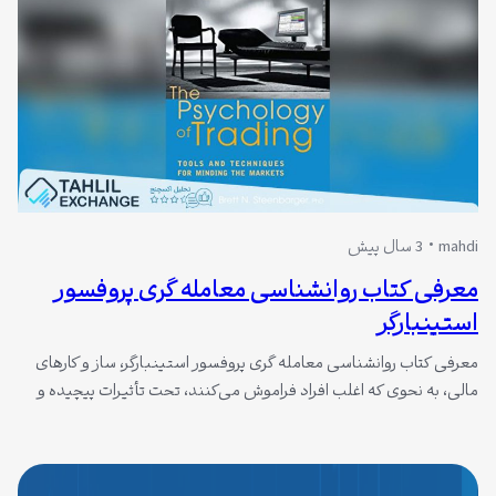
mahdi
3 سال پیش
معرفی کتاب روانشناسی معامله گری پروفسور
استینبارگر
معرفی کتاب روانشناسی معامله گری پروفسور استینبارگر، ساز و کارهای
مالی، به نحوی که اغلب افراد فراموش می‌کنند، تحت تأثیرات پیچیده و
عمیق روانشناختی قرار دارند. واقعیت این است که عواطف و احساسات
معامله‌ گران می‌توانند بر نتیجه معاملات آن‌ها تأثیرگذار باشند. پروفسور
اریک استینبارگر در اثر خود با عنوان “روانشناسی معامله‌ گری”، به این…