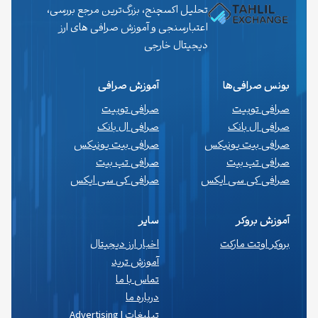
تحلیل اکسچنج، بزرگ‌ترین مرجع بررسی،
اعتبارسنجی و آموزش صرافی های ارز
دیجیتال خارجی
بونس صرافی‌ها
آموزش صرافی
صرافی توبیت
صرافی توبیت
صرافی ال بانک
صرافی ال بانک
صرافی بیت یونیکس
صرافی بیت یونیکس
صرافی تپ بیت
صرافی تپ بیت
صرافی کی سی ایکس
صرافی کی سی ایکس
آموزش بروکر
سایر
بروکر اوتت مارکت
اخبار ارز دیجیتال
آموزش ترید
تماس با ما
درباره ما
تبلیغات | Advertising