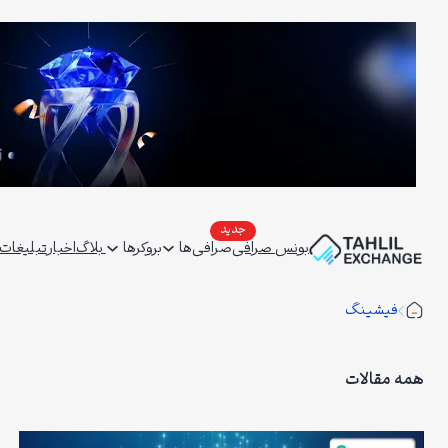
فتن
ه
حتوا
بونس صرافی
صرافی‌ها
بروکرها
بلاگ
اخبار
تبلیغات | ertising
فیشینگ
همه مقالات