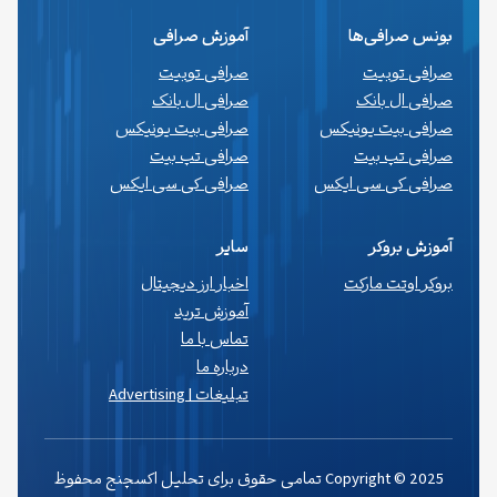
بونس صرافی‌ها
آموزش صرافی
صرافی توبیت
صرافی توبیت
صرافی ال بانک
صرافی ال بانک
صرافی بیت یونیکس
صرافی بیت یونیکس
صرافی تپ بیت
صرافی تپ بیت
صرافی کی سی ایکس
صرافی کی سی ایکس
آموزش بروکر
سایر
بروکر اوتت مارکت
اخبار ارز دیجیتال
آموزش ترید
تماس با ما
درباره ما
تبلیغات | Advertising
Copyright © 2025 تمامی حقوق برای تحلیل اکسچنج محفوظ