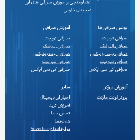
اعتبارسنجی و آموزش صرافی های ارز
دیجیتال خارجی
بونس صرافی‌ها
آموزش صرافی
صرافی توبیت
صرافی توبیت
صرافی ال بانک
صرافی ال بانک
صرافی بیت یونیکس
صرافی بیت یونیکس
صرافی تپ بیت
صرافی تپ بیت
صرافی کی سی ایکس
صرافی کی سی ایکس
آموزش بروکر
سایر
بروکر اوتت مارکت
اخبار ارز دیجیتال
آموزش ترید
تماس با ما
درباره ما
تبلیغات | Advertising