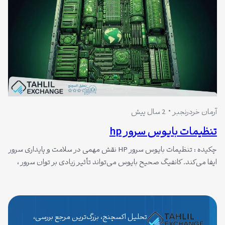
آرمان خردرنجبر
2 سال پیش
تنظیمات بایوس سرور hp
چکیده : تنظیمات بایوس سرور HP نقش مهمی در سلامت و پایداری سرور
ایفا می‌کند. کانفیگ صحیح بایوس می‌تواند تأثیر زیادی بر توان سرور ،
امنیت و کیفیت سرور داشته باشد. بایوس سرور HP چیست؟ BIOS مخفف
“Basic Input/Output System” است که به عنوان رابط اولیه میان
سخت‌افزار و سیستم عامل عمل می‌کند. بایوس سرور…
تحلیل اکسچنج، بزرگ‌ترین مرجع بررسی،