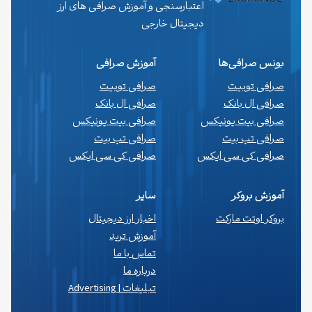
اعتبارسنجی و آموزش صرافی های ارز
دیجیتال خارجی
بونس صرافی‌ها
آموزش صرافی
صرافی توبیت
صرافی توبیت
صرافی ال بانک
صرافی ال بانک
صرافی بیت یونیکس
صرافی بیت یونیکس
صرافی تپ بیت
صرافی تپ بیت
صرافی کی سی ایکس
صرافی کی سی ایکس
آموزش بروکر
سایر
بروکر اوتت مارکت
اخبار ارز دیجیتال
آموزش ترید
تماس با ما
درباره ما
تبلیغات | Advertising