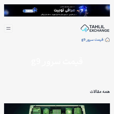
فتن
ه
حتوا
قیمت سرور g9
قیمت سرور g9
همه مقالات