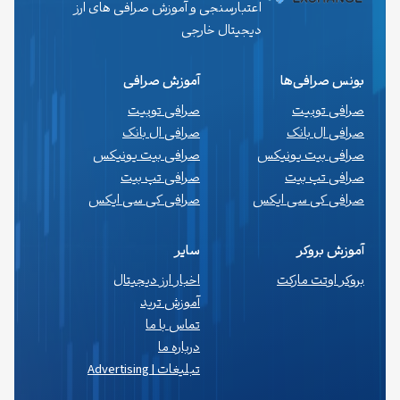
اعتبارسنجی و آموزش صرافی های ارز
دیجیتال خارجی
بونس صرافی‌ها
آموزش صرافی
صرافی توبیت
صرافی توبیت
صرافی ال بانک
صرافی ال بانک
صرافی بیت یونیکس
صرافی بیت یونیکس
صرافی تپ بیت
صرافی تپ بیت
صرافی کی سی ایکس
صرافی کی سی ایکس
آموزش بروکر
سایر
بروکر اوتت مارکت
اخبار ارز دیجیتال
آموزش ترید
تماس با ما
درباره ما
تبلیغات | Advertising