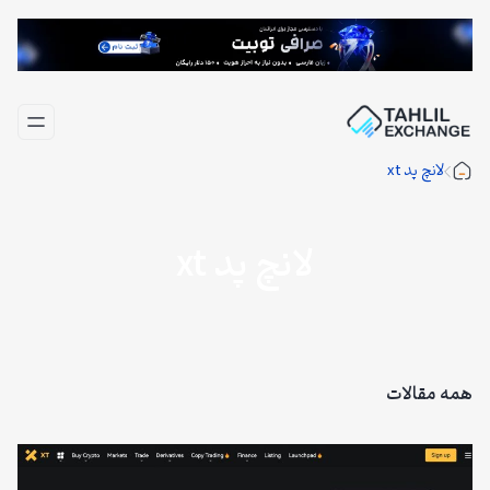
فتن
ه
حتوا
لانچ پد xt
لانچ پد xt
همه مقالات