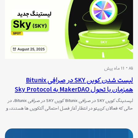
Ali
11 ماه پیش
لیست شدن کوین SKY در صرافی Bitunix
همزمان با تحول MakerDAO به Sky Protocol
لیستینگ کوین SKY در صرافی Bitunix کوین SKY در صرافی Bitunix، در
حالی که فعالان کریپتو در انتظار آغاز فصل احتمالی آلتکوین ها هستند، و
اتریوم روز یکشنبه ۲ شهریور ۱۴۰۴ رکورد تاریخی خود را شکست و تا مرز
۵۰۰۰ دلار پیش رفت، در همان زمان یک نهنگ ۲۴ هزار بیت کوین را به
فروش…