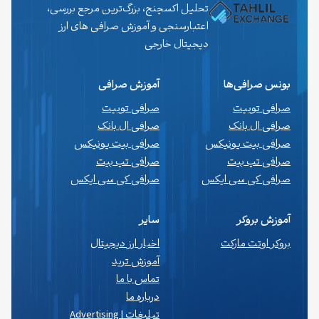
تحلیل اکسچنج، بزرگ‌ترین مرجع بررسی،
اعتبارسنجی و آموزش صرافی های ارز
دیجیتال خارجی
بونس صرافی‌ها
آموزش صرافی
صرافی توبیت
صرافی توبیت
صرافی ال بانک
صرافی ال بانک
صرافی بیت یونیکس
صرافی بیت یونیکس
صرافی تپ بیت
صرافی تپ بیت
صرافی کی سی ایکس
صرافی کی سی ایکس
آموزش بروکر
سایر
بروکر اوتت مارکت
اخبار ارز دیجیتال
آموزش ترید
تماس با ما
درباره ما
تبلیغات | Advertising