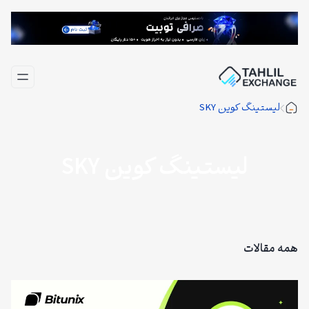
فتن
ه
حتوا
لیستینگ کوین SKY
لیستینگ کوین SKY
همه مقالات