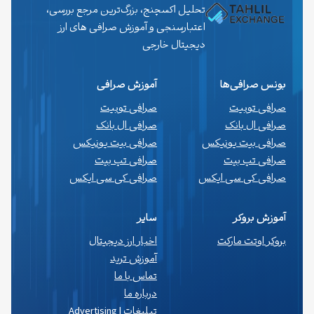
تحلیل اکسچنج، بزرگ‌ترین مرجع بررسی،
اعتبارسنجی و آموزش صرافی های ارز
دیجیتال خارجی
بونس صرافی‌ها
آموزش صرافی
صرافی توبیت
صرافی توبیت
صرافی ال بانک
صرافی ال بانک
صرافی بیت یونیکس
صرافی بیت یونیکس
صرافی تپ بیت
صرافی تپ بیت
صرافی کی سی ایکس
صرافی کی سی ایکس
آموزش بروکر
سایر
بروکر اوتت مارکت
اخبار ارز دیجیتال
آموزش ترید
تماس با ما
درباره ما
تبلیغات | Advertising