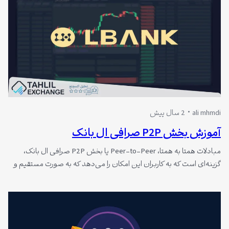
ali mhmdi
2 سال پیش
آموزش بخش P2P صرافی ال بانک
مبادلات همتا به همتا، Peer-to-Peer یا بخش P2P صرافی ال بانک،
گزینه‌ای است که به کاربران این امکان را می‌دهد که به صورت مستقیم و
بدون واسطه ارز دیجیتال را با یکدیگر معامله کنند. این بخش از صرافی
ال بانک، سبب می‌شود که معامله‌گران به طور مستقل و با انتخاب خود، با
دیگر معامله‌گران تبادل…