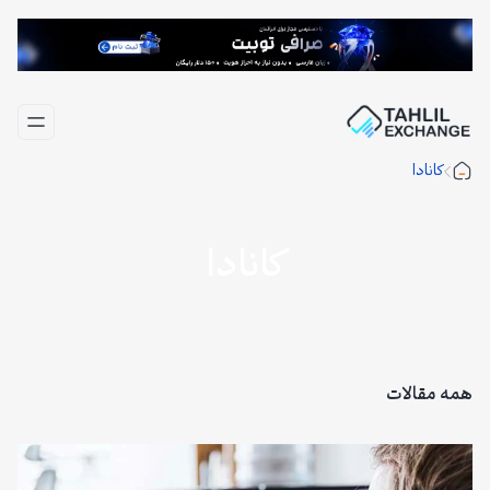
فتن
ه
حتوا
کانادا
کانادا
همه مقالات