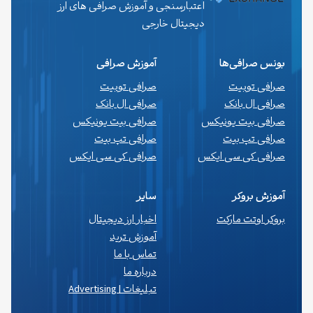
اعتبارسنجی و آموزش صرافی های ارز
دیجیتال خارجی
بونس صرافی‌ها
آموزش صرافی
صرافی توبیت
صرافی توبیت
صرافی ال بانک
صرافی ال بانک
صرافی بیت یونیکس
صرافی بیت یونیکس
صرافی تپ بیت
صرافی تپ بیت
صرافی کی سی ایکس
صرافی کی سی ایکس
آموزش بروکر
سایر
بروکر اوتت مارکت
اخبار ارز دیجیتال
آموزش ترید
تماس با ما
درباره ما
تبلیغات | Advertising