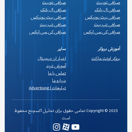
صرافی توبیت
صرافی توبیت
صرافی ال بانک
صرافی ال بانک
صرافی بیت یونیکس
صرافی بیت یونیکس
صرافی تپ بیت
صرافی تپ بیت
صرافی کی سی ایکس
صرافی کی سی ایکس
آموزش بروکر
سایر
بروکر اوتت مارکت
اخبار ارز دیجیتال
آموزش ترید
تماس با ما
درباره ما
تبلیغات | Advertising
Copyright © 2025 تمامی حقوق برای تحلیل اکسچنج محفوظ
است
یوتیوب
وردپرس
اینستاگرم