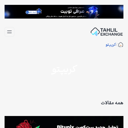
فتن
ه
حتوا
کریپتو
کریپتو
همه مقالات