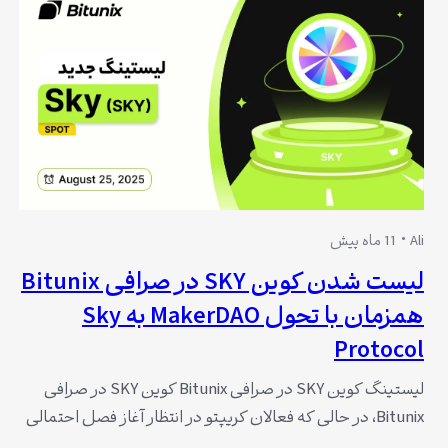
Ali
11 ماه پیش
لیست شدن کوین SKY در صرافی Bitunix
همزمان با تحول MakerDAO به Sky
Protocol
لیستینگ کوین SKY در صرافی Bitunix کوین SKY در صرافی
Bitunix، در حالی که فعالان کریپتو در انتظار آغاز فصل احتمالی
آلتکوین ها هستند، و اتریوم روز یکشنبه ۲ شهریور ۱۴۰۴ رکورد