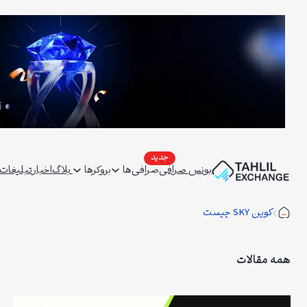
فتن
ه
حتوا
بونس صرافی
صرافی‌ها
بروکرها
بلاگ
اخبار
تبلیغات | ertising
کوین SKY چیست
همه مقالات