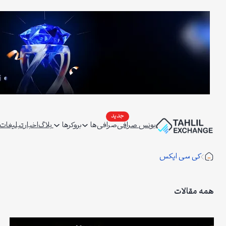
فتن
ه
حتوا
بونس صرافی
صرافی‌ها
بروکرها
بلاگ
اخبار
تبلیغات | ertising
کی سی ایکس
همه مقالات