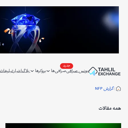
فتن
ه
حتوا
بونس صرافی
صرافی‌ها
بروکرها
بلاگ
اخبار
تبلیغات | ertising
گزارش NFP
همه مقالات