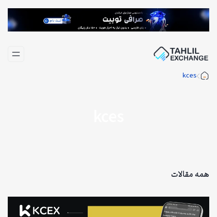
فتن
ه
حتوا
kces
kces
همه مقالات