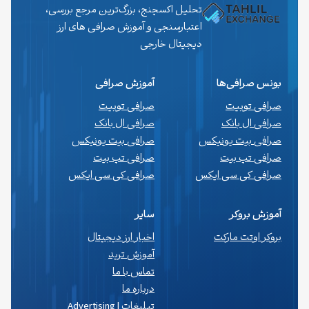
تحلیل اکسچنج، بزرگ‌ترین مرجع بررسی،
اعتبارسنجی و آموزش صرافی های ارز
دیجیتال خارجی
بونس صرافی‌ها
آموزش صرافی
صرافی توبیت
صرافی توبیت
صرافی ال بانک
صرافی ال بانک
صرافی بیت یونیکس
صرافی بیت یونیکس
صرافی تپ بیت
صرافی تپ بیت
صرافی کی سی ایکس
صرافی کی سی ایکس
آموزش بروکر
سایر
بروکر اوتت مارکت
اخبار ارز دیجیتال
آموزش ترید
تماس با ما
درباره ما
تبلیغات | Advertising