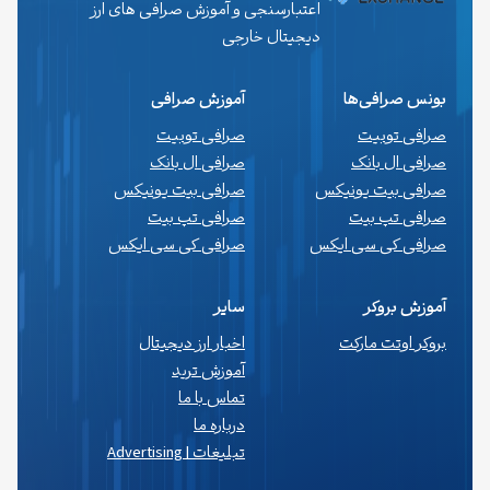
اعتبارسنجی و آموزش صرافی های ارز
دیجیتال خارجی
بونس صرافی‌ها
آموزش صرافی
صرافی توبیت
صرافی توبیت
صرافی ال بانک
صرافی ال بانک
صرافی بیت یونیکس
صرافی بیت یونیکس
صرافی تپ بیت
صرافی تپ بیت
صرافی کی سی ایکس
صرافی کی سی ایکس
آموزش بروکر
سایر
بروکر اوتت مارکت
اخبار ارز دیجیتال
آموزش ترید
تماس با ما
درباره ما
تبلیغات | Advertising