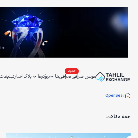
فتن
ه
حتوا
بونس صرافی
صرافی‌ها
بروکرها
بلاگ
اخبار
تبلیغات | ertising
OpenSea
همه مقالات