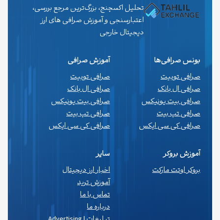
تحلیل اکسچنج، بزرگ‌ترین مرجع بررسی،
اعتبارسنجی و آموزش صرافی های ارز
دیجیتال خارجی
بونس صرافی‌ها
آموزش صرافی
صرافی توبیت
صرافی توبیت
صرافی ال بانک
صرافی ال بانک
صرافی بیت یونیکس
صرافی بیت یونیکس
صرافی تپ بیت
صرافی تپ بیت
صرافی کی سی ایکس
صرافی کی سی ایکس
آموزش بروکر
سایر
بروکر اوتت مارکت
اخبار ارز دیجیتال
آموزش ترید
تماس با ما
درباره ما
تبلیغات | Advertising