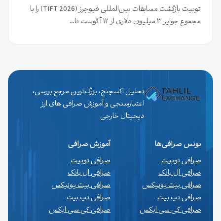
توبیت بازگشت مسابقات بین‌المللی فیوچرز (TIFT 2026) را با
مجموع جوایز ۳ میلیون دلاری از ۱۲ آگوست تا…
تحلیل اکسچنج، بزرگ‌ترین مرجع بررسی،
اعتبارسنجی و آموزش صرافی های ارز
دیجیتال خارجی
بونس صرافی‌ها
آموزش صرافی
صرافی توبیت
صرافی توبیت
صرافی ال بانک
صرافی ال بانک
صرافی بیت یونیکس
صرافی بیت یونیکس
صرافی تپ بیت
صرافی تپ بیت
صرافی کی سی ایکس
صرافی کی سی ایکس