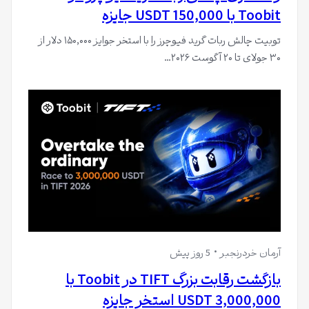
Toobit با 150,000 USDT جایزه
توبیت چالش ربات گرید فیوچرز را با استخر جوایز ۱۵۰,۰۰۰ دلار از
۳۰ جولای تا ۲۰ آگوست ۲۰۲۶…
آرمان خردرنجبر
5 روز پیش
بازگشت رقابت بزرگ TIFT در Toobit با
3,000,000 USDT استخر جایزه