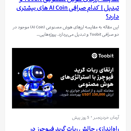
تبدیل | کدام صرافی AI Coin های بیشتری
دارد؟
این مقاله به مقایسه ارزهای هوش مصنوعی (AI Coin) موجود در
دو صرافی Toobit و تبدیل می‌پردازد. پروژه‌هایی…
آرمان خردرنجبر
5 روز پیش
راه‌اندازی چالش ربات گرید فیوچرز در