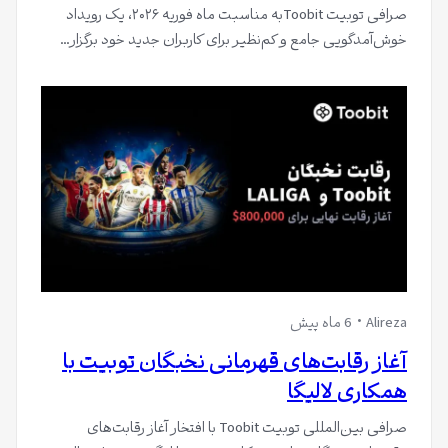
صرافی توبیت Toobitبه مناسبت ماه فوریه ۲۰۲۶، یک رویداد
خوش‌آمدگویی جامع و کم‌نظیر برای کاربران جدید خود برگزار…
Alireza
6 ماه پیش
آغاز رقابت‌های قهرمانی نخبگان توبیت با
همکاری لالیگا
صرافی بین‌المللی توبیت Toobit با افتخار آغاز رقابت‌های