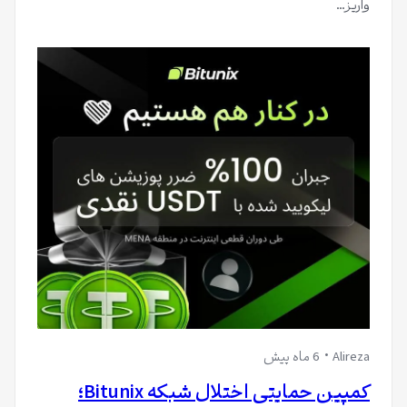
واریز…
Alireza
6 ماه پیش
کمپین حمایتی اختلال شبکه Bitunix؛