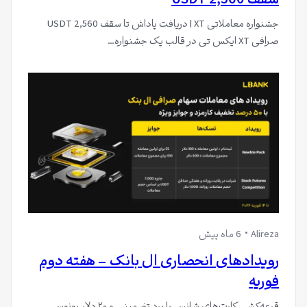
سقف 2,560 USDT
جشنواره معاملاتی XT | دریافت پاداش تا سقف 2,560 USDT
صرافی XT ایکس تی در قالب یک جشنواره…
Alireza
6 ماه پیش
رویدادهای انحصاری ال بانک – هفته دوم
فوریه