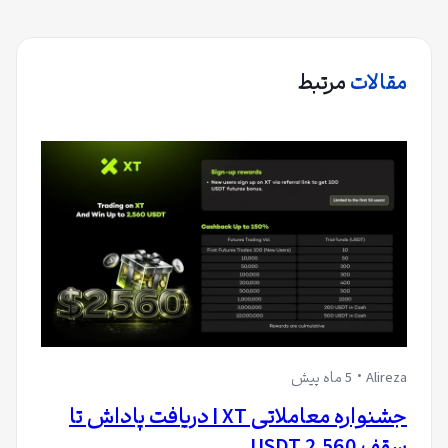
مقالات
مرتبط
Alireza
5 ماه پیش
جشنواره معاملاتی XT | دریافت پاداش تا