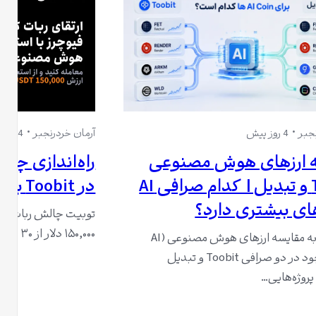
جبر
4 روز پیش
آرمان خردرنجبر
4 روز پیش
 ارزهای هوش مصنوعی
راه‌اندازی چال
Toobit و تبدیل | کدام صرافی AI
در Toobit با 150,000 USDT جایزه
توبیت چالش ربات گرید
۱۵۰,۰۰۰ دلار از ۳۰ جولای تا ۲۰ آگوست ۲۰۲۶…
این مقاله به مقایسه ارزهای هوش مصنوعی (AI
Coin) موجود در دو صرافی Toobit و تبدیل
 پروژه‌هایی…