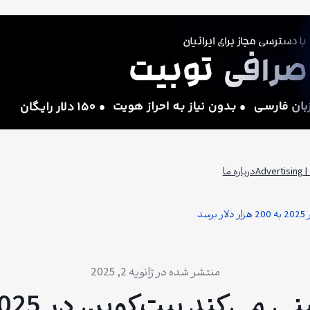
Adv
درباره ما
د
ژانویه 2, 2025
‌کوین در 2025 به 200 هزار دلار برسد