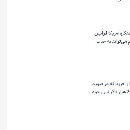
نگره آمریکا قوانین
 می‌تواند به جذب
 به قیمت 150 هزار تا 200 هزار دلار برسد. او افزود که در صورت
پذیرش ذخیره بیت‌کوین توسط دولت ایالات متحده، امکان افزایش قیمت بیت‌کوین فراتر از 200 هزار دلار نیز وجود