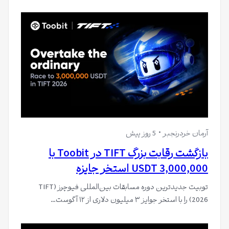
آرمان خردرنجبر
5 روز پیش
بازگشت رقابت بزرگ TIFT در Toobit با
3,000,000 USDT استخر جایزه
توبیت جدیدترین دوره مسابقات بین‌المللی فیوچرز (TIFT
2026) را با استخر جوایز ۳ میلیون دلاری از ۱۲ آگوست…