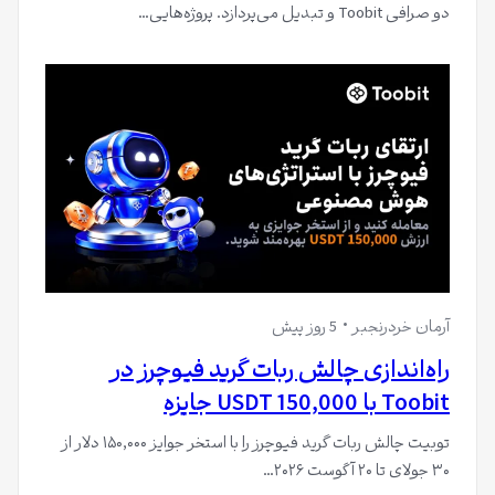
دو صرافی Toobit و تبدیل می‌پردازد. پروژه‌هایی…
آرمان خردرنجبر
5 روز پیش
راه‌اندازی چالش ربات گرید فیوچرز در
Toobit با 150,000 USDT جایزه
توبیت چالش ربات گرید فیوچرز را با استخر جوایز ۱۵۰,۰۰۰ دلار از
۳۰ جولای تا ۲۰ آگوست ۲۰۲۶…