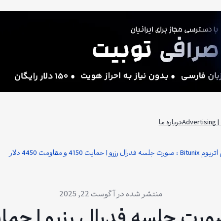
Adv
درباره ما
رال رزرو | حمایت 4150 و مقاومت 4450 دلار
آگوست 22, 2025