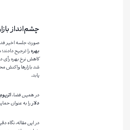
چشم‌انداز بازا
صورت جلسه اخیر فدرال
بهره
را ترجیح دادند؛ 
کاهش نرخ بهره رأی داد
شد بازارها واکنش محت
یابد.
در همین فضا،
اتریوم
دلار
را به عنوان حمای
در این مقاله، نگاه دقی