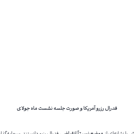
فدرال رزرو آمریکا و صورت جلسه نشست ماه جولای
ش را نشانه‌ای از
موضع نسبتاً انقباضی
فدرال رزرو دانستند. سرمایه‌گذارا