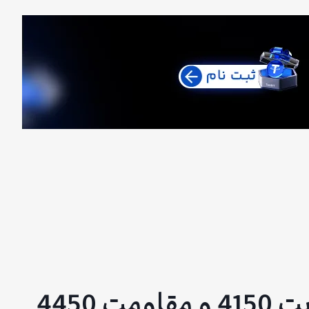
تحلیل اتریوم Bitunix : صورت جلسه فدرال رزرو | حمایت 4150 و مقاومت 4450