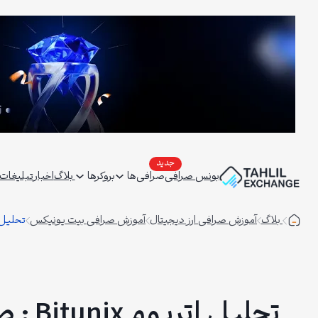
فتن
ه
حتوا
بونس صرافی
صرافی‌ها
بروکرها
بلاگ
اخبار
تبلیغات | ertising
بلاگ
آموزش صرافی ارز دیجیتال
آموزش صرافی بیت یونیکس
تحلیل اتریوم Bitunix : صورت جلسه فد