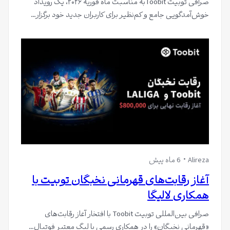
صرافی توبیت Toobitبه مناسبت ماه فوریه ۲۰۲۶، یک رویداد
خوش‌آمدگویی جامع و کم‌نظیر برای کاربران جدید خود برگزار…
Alireza
6 ماه پیش
آغاز رقابت‌های قهرمانی نخبگان توبیت با
همکاری لالیگا
صرافی بین‌المللی توبیت Toobit با افتخار آغاز رقابت‌های
«قهرمانی نخبگان» را در همکاری رسمی با لیگ معتبر فوتبال…