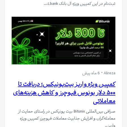
ثبت‌نام در این کمپین ویژه ال بانک Lbank،…
Alireza
6 ماه پیش
کمپین ویژه واریز بیت‌یونیکس؛ دریافت تا
۵۰۰ دلار بونوس فیوچرز و کاهش هزینه‌های
معاملاتی
صرافی بین‌المللی Bitunix بیت یونیکس در راستای حمایت از
معامله‌گران و افزایش جذابیت معاملات فیوچرز، کمپین ویژه
واریز…