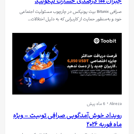
جبران ۱۰۰ درصدی خسارت لیکویید
صرافی Bitunix بیت یونیکس در چارچوب مسئولیت اجتماعی
خود و به‌منظور حمایت از کاربرانی که به دلیل اختلالات…
Alireza
6 ماه پیش
رویداد خوش‌آمدگویی صرافی توبیت – ویژه
ماه فوریه ۲۰۲۶