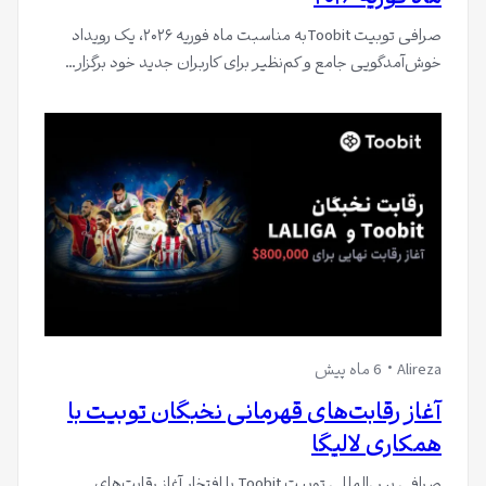
صرافی توبیت Toobitبه مناسبت ماه فوریه ۲۰۲۶، یک رویداد
خوش‌آمدگویی جامع و کم‌نظیر برای کاربران جدید خود برگزار…
Alireza
6 ماه پیش
آغاز رقابت‌های قهرمانی نخبگان توبیت با
همکاری لالیگا
صرافی بین‌المللی توبیت Toobit با افتخار آغاز رقابت‌های