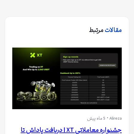
مقالات
مرتبط
Alireza
5 ماه پیش
جشنواره معاملاتی XT | دریافت پاداش تا