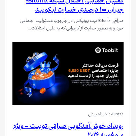
کمپین حمایتی اختلال شبکه Bitunix؛
جبران ۱۰۰ درصدی خسارت لیکویید
صرافی Bitunix بیت یونیکس در چارچوب مسئولیت اجتماعی
خود و به‌منظور حمایت از کاربرانی که به دلیل اختلالات…
Alireza
6 ماه پیش
رویداد خوش‌آمدگویی صرافی توبیت – ویژه
ماه فوریه ۲۰۲۶