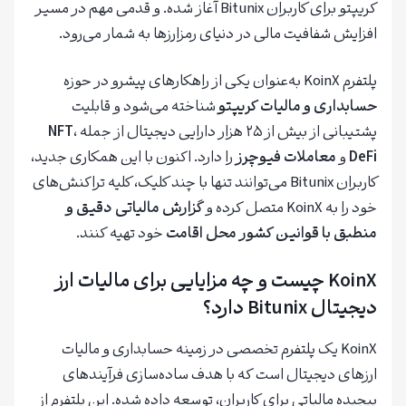
کریپتو برای کاربران Bitunix آغاز شده. و قدمی مهم در مسیر
افزایش شفافیت مالی در دنیای رمزارزها به شمار می‌رود.
پلتفرم KoinX به‌عنوان یکی از راهکارهای پیشرو در حوزه
حسابداری و مالیات کریپتو
شناخته می‌شود و قابلیت
پشتیبانی از بیش از ۲۵ هزار دارایی دیجیتال از جمله
،
NFT
DeFi
و
معاملات فیوچرز
را دارد. اکنون با این همکاری جدید،
کاربران Bitunix می‌توانند تنها با چند کلیک، کلیه تراکنش‌های
خود را به KoinX متصل کرده و
گزارش مالیاتی دقیق و
منطبق با قوانین کشور محل اقامت
خود تهیه کنند.
KoinX چیست و چه مزایایی برای مالیات ارز
دیجیتال Bitunix دارد؟
KoinX یک پلتفرم تخصصی در زمینه حسابداری و مالیات
ارزهای دیجیتال است که با هدف ساده‌سازی فرآیندهای
پیچیده مالیاتی برای کاربران، توسعه داده شده. این پلتفرم از