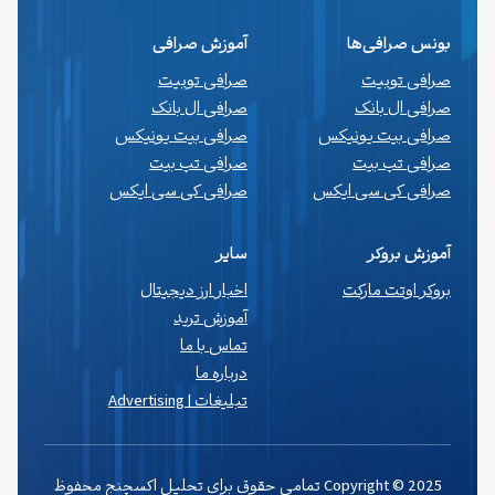
بونس صرافی‌ها
آموزش صرافی
صرافی توبیت
صرافی توبیت
صرافی ال بانک
صرافی ال بانک
صرافی بیت یونیکس
صرافی بیت یونیکس
صرافی تپ بیت
صرافی تپ بیت
صرافی کی سی ایکس
صرافی کی سی ایکس
آموزش بروکر
سایر
بروکر اوتت مارکت
اخبار ارز دیجیتال
آموزش ترید
تماس با ما
درباره ما
تبلیغات | Advertising
Copyright © 2025 تمامی حقوق برای تحلیل اکسچنج محفوظ