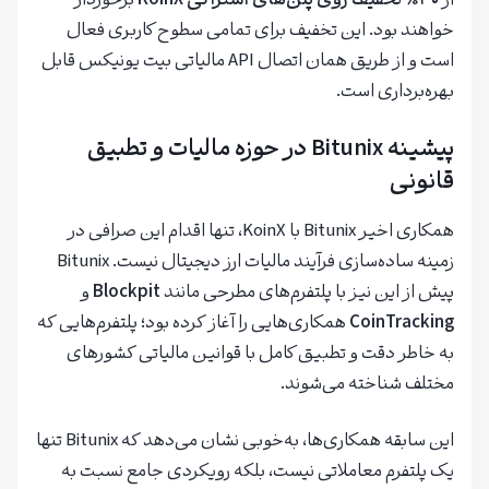
از
۳۰٪ تخفیف روی پلن‌های اشتراکی KoinX
برخوردار
خواهند بود. این تخفیف برای تمامی سطوح کاربری فعال
است و از طریق همان اتصال API مالیاتی بیت یونیکس قابل
بهره‌برداری است.
پیشینه Bitunix در حوزه مالیات و تطبیق
قانونی
همکاری اخیر Bitunix با KoinX، تنها اقدام این صرافی در
زمینه ساده‌سازی فرآیند مالیات ارز دیجیتال نیست. Bitunix
پیش از این نیز با پلتفرم‌های مطرحی مانند
Blockpit
و
CoinTracking
همکاری‌هایی را آغاز کرده بود؛ پلتفرم‌هایی که
به خاطر دقت و تطبیق کامل با قوانین مالیاتی کشورهای
مختلف شناخته می‌شوند.
این سابقه همکاری‌ها، به‌خوبی نشان می‌دهد که Bitunix تنها
یک پلتفرم معاملاتی نیست، بلکه رویکردی جامع نسبت به