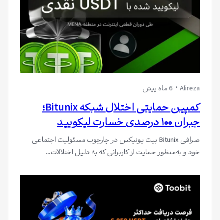
Alireza
6 ماه پیش
کمپین حمایتی اختلال شبکه Bitunix؛
جبران ۱۰۰ درصدی خسارت لیکویید
صرافی Bitunix بیت یونیکس در چارچوب مسئولیت اجتماعی
خود و به‌منظور حمایت از کاربرانی که به دلیل اختلالات…