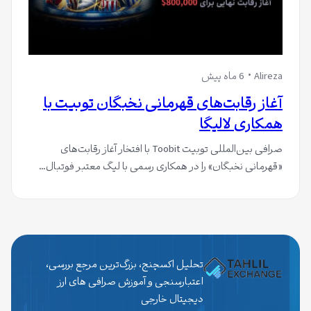
Alireza
6 ماه پیش
آغاز رقابت‌های قهرمانی نخبگان توبیت با
همکاری لالیگا
صرافی بین‌المللی توبیت Toobit با افتخار آغاز رقابت‌های
«قهرمانی نخبگان» را در همکاری رسمی با لیگ معتبر فوتبال…
تحلیل اکسچنج، بزرگ‌ترین مرجع بررسی،
اعتبارسنجی و آموزش صرافی های ارز
دیجیتال خارجی