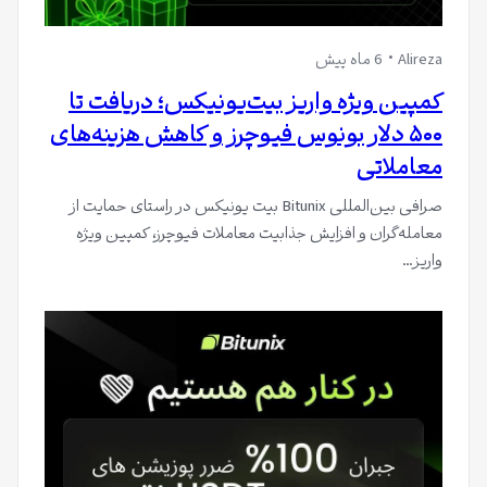
Alireza
6 ماه پیش
کمپین ویژه واریز بیت‌یونیکس؛ دریافت تا
۵۰۰ دلار بونوس فیوچرز و کاهش هزینه‌های
معاملاتی
صرافی بین‌المللی Bitunix بیت یونیکس در راستای حمایت از
معامله‌گران و افزایش جذابیت معاملات فیوچرز، کمپین ویژه
واریز…