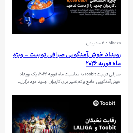
Alireza
6 ماه پیش
رویداد خوش‌آمدگویی صرافی توبیت – ویژه
ماه فوریه ۲۰۲۶
صرافی توبیت Toobitبه مناسبت ماه فوریه ۲۰۲۶، یک رویداد
خوش‌آمدگویی جامع و کم‌نظیر برای کاربران جدید خود برگزار…