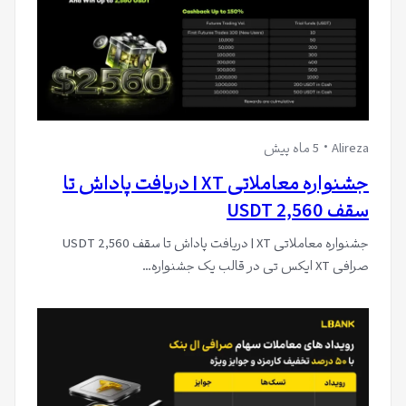
Alireza
5 ماه پیش
جشنواره معاملاتی XT | دریافت پاداش تا
سقف 2,560 USDT
جشنواره معاملاتی XT | دریافت پاداش تا سقف 2,560 USDT
صرافی XT ایکس تی در قالب یک جشنواره…