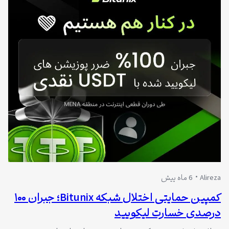
Alireza
6 ماه پیش
کمپین حمایتی اختلال شبکه Bitunix؛ جبران ۱۰۰
درصدی خسارت لیکویید