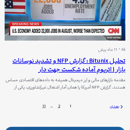
Ali
11 ماه پیش
تحلیل Bitunix : گزارش NFP و تشدید نوسانات
بازار | اتریوم آماده شکست جهت دار
مقدمه بازارهای مالی و ارز دیجیتال همیشه به داده‌های اقتصادی حساس
هستند. گزارش NFP آمریکا یا همان آمار اشتغال غیرکشاورزی، یکی از
مهم‌ترین شاخص‌هاست که می‌تواند جهت بازار را به سرعت تغییر دهد.
صرافی Bitunix به‌عنوان یک مرجع معتبر تحلیلی، آخرین چشم‌انداز خود را
11
…
2
1
بعدی
درباره تأثیر این گزارش بر بازارهای سنتی و رمزارزها منتشر کرده…