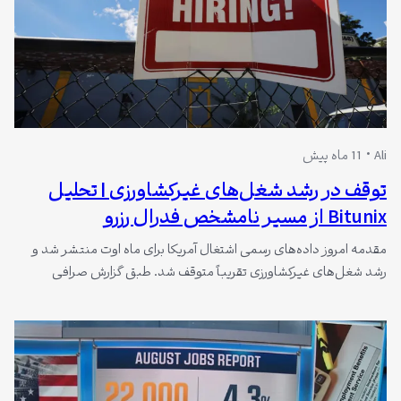
Ali
11 ماه پیش
توقف در رشد شغل‌های غیرکشاورزی | تحلیل
Bitunix از مسیر نامشخص فدرال رزرو
مقدمه امروز داده‌های رسمی اشتغال آمریکا برای ماه اوت منتشر شد و
رشد شغل‌های غیرکشاورزی تقریباً متوقف شد. طبق گزارش صرافی
Bitunix، بازار انتظار داشت که افزایش قابل توجهی در اشتغال ایجاد شود،
اما تنها 22000 شغل جدید ثبت شد. نرخ بیکاری نیز به 4.3٪ رسید که
بالاترین سطح از سال 2021 است. این وضعیت…