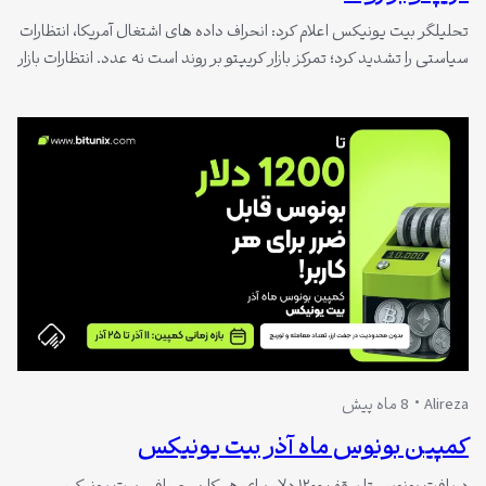
تحلیلگر بیت‌ یونیکس اعلام کرد: انحراف داده ‌های اشتغال آمریکا، انتظارات
سیاستی را تشدید کرد؛ تمرکز بازار کریپتو بر روند است نه عدد. انتظارات بازار
از NFP آمریکا؛ نشانه های ضعف بازار کار و فشار بر دلار گزارش NFP آمریکا،
امروز 25 آذر منتشر می‌ شود. انتظار بازار نشان می‌ دهد اشتغال‌ زایی
حدود 50…
Alireza
8 ماه پیش
کمپین بونوس ماه آذر بیت‌ یونیکس