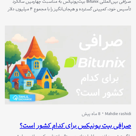
صرافی بین‌المللی Bitunix بیت‌یونیکس به مناسبت چهارمین سالگرد
تأسیس خود، کمپینی گسترده و هیجان‌انگیز را با مجموع ۴ میلیون دلار
جایزه برای کاربران برگزار می‌کند. در این کمپین، علاوه بر جوایز نقدی،
جوایز ارزشمندی مانند خودروی تسلا مدل 3، شمش طلا و کنسول
PlayStation 5 نیز در نظر گرفته شده است. بازه زمانی کمپین این…
Mahdie rashidi
8 ماه پیش
صرافی بیت یونیکس برای کدام کشور است؟