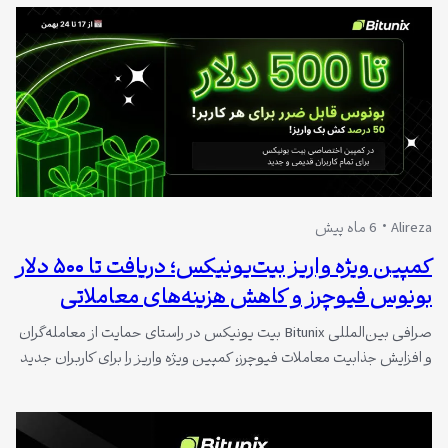
Alireza
6 ماه پیش
کمپین ویژه واریز بیت‌یونیکس؛ دریافت تا ۵۰۰ دلار
بونوس فیوچرز و کاهش هزینه‌های معاملاتی
صرافی بین‌المللی Bitunix بیت یونیکس در راستای حمایت از معامله‌گران
و افزایش جذابیت معاملات فیوچرز، کمپین ویژه واریز را برای کاربران جدید
و قدیمی خود فعال کرده است. این کمپین با ارائه بونوس‌های قابل‌ضرر،
کش‌بک ۵۰ درصدی و کاهش ۵۰ درصدی کارمزدها و ضررهای معاملاتی،
فرصت مناسبی برای بهبود مدیریت سرمایه و کاهش ریسک معاملات…