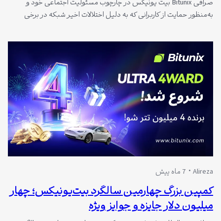
صرافی Bitunix بیت یونیکس در چارچوب مسئولیت اجتماعی خود و
به‌منظور حمایت از کاربرانی که به دلیل اختلالات اخیر شبکه در برخی
مناطق امکان مدیریت پوزیشن‌های خود را نداشته‌اند، کمپین حمایتی
اختلال شبکه را راه‌اندازی کرده است. در این طرح، برای پوزیشن‌های
لیکوییدشده واجد شرایط، ۱۰۰ درصد خسارت به‌صورت USDT نقدی جبران
خواهد شد. هدف…
Alireza
7 ماه پیش
کمپین بزرگ چهارمین سالگرد بیت‌یونیکس؛ چهار
میلیون دلار جایزه و جوایز ویژه