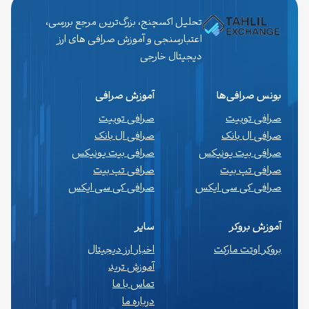
تحلیل اکسچنج، بزرگ‌ترین مرجع بررسی،
اعتبارسنجی و آموزش صرافی های ارز
دیجیتال خارجی
بونس صرافی‌ها
آموزش صرافی
صرافی توبیت
صرافی توبیت
صرافی ال بانک
صرافی ال بانک
صرافی بیت یونیکس
صرافی بیت یونیکس
صرافی تپ بیت
صرافی تپ بیت
صرافی کی سی ایکس
صرافی کی سی ایکس
آموزش بروکر
سایر
بروکر اوتت مارکت
اخبار ارز دیجیتال
آموزش ترید
تماس با ما
درباره ما