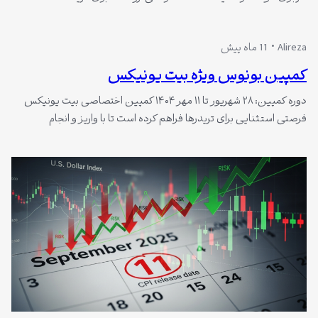
۱۲۰۰ دلار بونوس قابل ضرر فراهم می‌کند. این بونوس‌ها بدون هیچ
محدودیتی در جفت‌ارز، تعداد معاملات یا لوریج در دسترس هستند و
Alireza
11 ماه پیش
کاربران می‌توانند با واریز وجه و انجام معاملات در بخش فیوچرز،…
کمپین بونوس ویژه بیت یونیکس
دوره کمپین: ۲۸ شهریور تا ۱۱ مهر ۱۴۰۴ کمپین اختصاصی بیت یونیکس
فرصتی استثنایی برای تریدرها فراهم کرده است تا با واریز و انجام
معاملات، جوایز ویژه‌ای دریافت کنند. این طرح شامل دو بخش «پاداش
واریز و معامله» و «پاداش حجم معاملات» است که در ادامه به‌طور کامل
توضیح داده می‌شود. پاداش واریز و معامله…