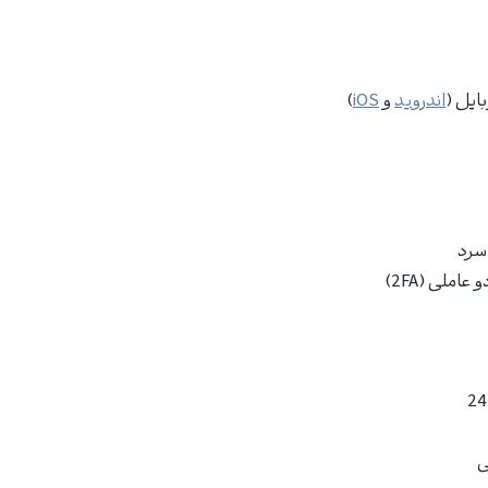
ایل (
اندروید
و
iOS
)
سرد
عاملی (2FA)
ی