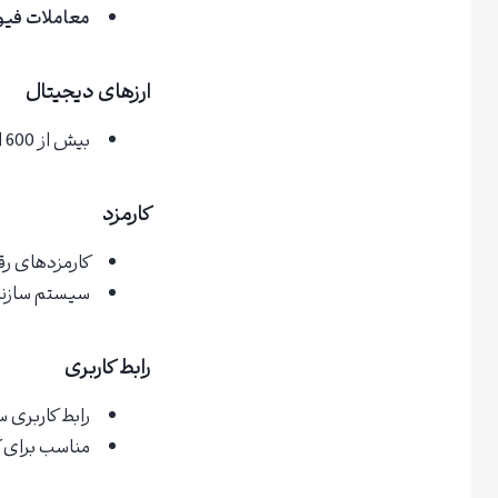
معاملات فیو
ارزهای دیجیتال
بیش از 600 ارز دیجیتال برای معامله
کارمزد
کارمزدهای رق
سیستم سازنده بازار (arket Maker
رابط کاربری
رابط کاربری س
مناسب برای ک