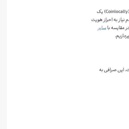
رتبه صرافی کوین لوکالی موضوعی است که امروز به آن خواهیم پرداخت. صرافی کوین لوکالی (Coinlocally) یک
ی به دلیل عدم نیاز به احراز هویت
در مقایسه با
سایر
ردازیم.
ال 2022 تاسیس شده است. این صرافی به