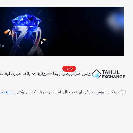
فتن
ه
حتوا
بونس صرافی
صرافی‌ها
بروکرها
بلاگ
اخبار
تبلیغات | ertising
بلاگ
آموزش صرافی ارز دیجیتال
آموزش صرافی کوین لوکالی
رتبه صر