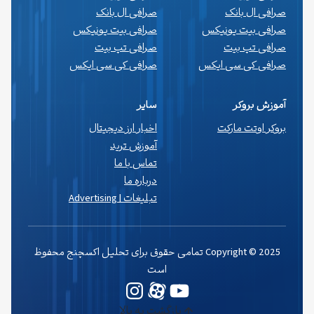
صرافی ال بانک
صرافی ال بانک
صرافی بیت یونیکس
صرافی بیت یونیکس
صرافی تپ بیت
صرافی تپ بیت
صرافی کی سی ایکس
صرافی کی سی ایکس
آموزش بروکر
سایر
بروکر اوتت مارکت
اخبار ارز دیجیتال
آموزش ترید
تماس با ما
درباره ما
تبلیغات | Advertising
Copyright © 2025 تمامی حقوق برای تحلیل اکسچنج محفوظ
است
یوتیوب
وردپرس
اینستاگرم
بازگشت به بالا