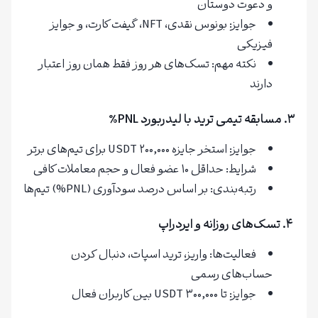
و دعوت دوستان
جوایز: بونوس نقدی، NFT، گیفت کارت، و جوایز
فیزیکی
نکته مهم: تسک‌های هر روز فقط همان روز اعتبار
دارند
۳. مسابقه تیمی ترید با لیدربورد PNL٪
جوایز: استخر جایزه ۲۰۰,۰۰۰ USDT برای تیم‌های برتر
شرایط: حداقل ۱۰ عضو فعال و حجم معاملات کافی
رتبه‌بندی: بر اساس درصد سودآوری (PNL%) تیم‌ها
۴. تسک‌های روزانه و ایردراپ
فعالیت‌ها: واریز، ترید اسپات، دنبال کردن
حساب‌های رسمی
جوایز: تا ۳۰۰,۰۰۰ USDT بین کاربران فعال