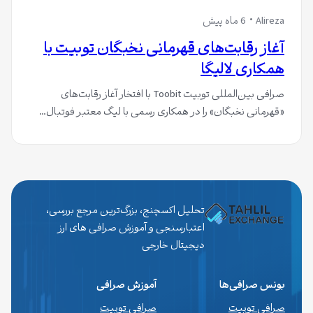
Alireza
6 ماه پیش
آغاز رقابت‌های قهرمانی نخبگان توبیت با
همکاری لالیگا
صرافی بین‌المللی توبیت Toobit با افتخار آغاز رقابت‌های
«قهرمانی نخبگان» را در همکاری رسمی با لیگ معتبر فوتبال…
تحلیل اکسچنج، بزرگ‌ترین مرجع بررسی،
اعتبارسنجی و آموزش صرافی های ارز
دیجیتال خارجی
بونس صرافی‌ها
آموزش صرافی
صرافی توبیت
صرافی توبیت