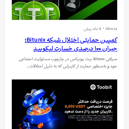
Alireza
6 ماه پیش
کمپین حمایتی اختلال شبکه Bitunix؛
جبران ۱۰۰ درصدی خسارت لیکویید
صرافی Bitunix بیت یونیکس در چارچوب مسئولیت اجتماعی
خود و به‌منظور حمایت از کاربرانی که به دلیل اختلالات…