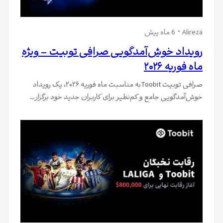
Alireza
6 ماه پیش
رویداد خوش‌آمدگویی صرافی توبیت – ویژه
ماه فوریه ۲۰۲۶
صرافی توبیت Toobitبه مناسبت ماه فوریه ۲۰۲۶، یک رویداد
خوش‌آمدگویی جامع و کم‌نظیر برای کاربران جدید خود برگزار…