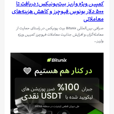
کمپین ویژه واریز بیت‌یونیکس؛ دریافت تا
۵۰۰ دلار بونوس فیوچرز و کاهش هزینه‌های
معاملاتی
صرافی بین‌المللی Bitunix بیت یونیکس در راستای حمایت از
معامله‌گران و افزایش جذابیت معاملات فیوچرز، کمپین ویژه
واریز…