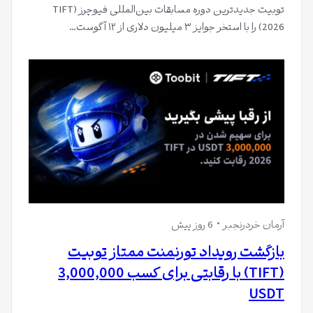
توبیت جدیدترین دوره مسابقات بین‌المللی فیوچرز (TIFT
2026) را با استخر جوایز ۳ میلیون دلاری از ۱۲ آگوست…
آرمان خردرنجبر
6 روز پیش
بازگشت رویداد تورنمنت ممتاز تو‌بیت
(TIFT) با رقابتی برای کسب 3,000,000
USDT