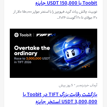
Toobit با 150,000 USDT جایزه
توبیت چالش ربات گرید فیوچرز را با استخر جوایز ۱۵۰,۰۰۰ دلار از
۳۰ جولای تا ۲۰ آگوست ۲۰۲۶…
آرمان خردرنجبر
5 روز پیش
بازگشت رقابت بزرگ TIFT در Toobit با
3,000,000 USDT استخر جایزه