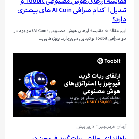
مقایسه ارزهای هوش مصنوعی Toobit و
تبدیل | کدام صرافی AI Coin های بیشتری
دارد؟
این مقاله به مقایسه ارزهای هوش مصنوعی (AI Coin) موجود در
دو صرافی Toobit و تبدیل می‌پردازد. پروژه‌هایی…
آرمان خردرنجبر
3 روز پیش