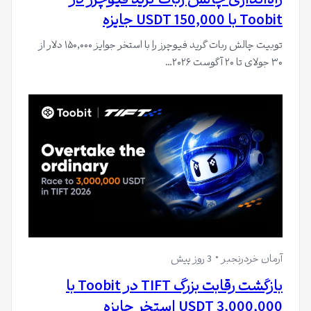
راه‌اندازی چالش ربات گرید فیوچرز در
Toobit با 150,000 USDT جایزه
توبیت چالش ربات گرید فیوچرز را با استخر جوایز ۱۵۰,۰۰۰ دلار از
۳۰ جولای تا ۲۰ آگوست ۲۰۲۶…
آرمان خردرنجبر
3 روز پیش
بازگشت رقابت بزرگ TIFT در Toobit با
3,000,000 USDT استخر جایزه