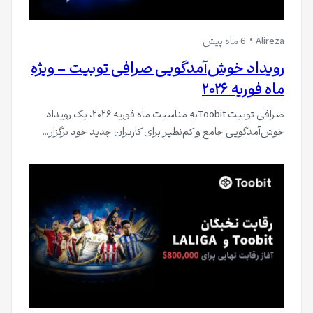
Alireza
6 ماه پیش
رویداد خوش‌آمدگویی صرافی توبیت – ویژه
ماه فوریه ۲۰۲۶
صرافی توبیت Toobitبه مناسبت ماه فوریه ۲۰۲۶، یک رویداد
خوش‌آمدگویی جامع و کم‌نظیر برای کاربران جدید خود برگزار…