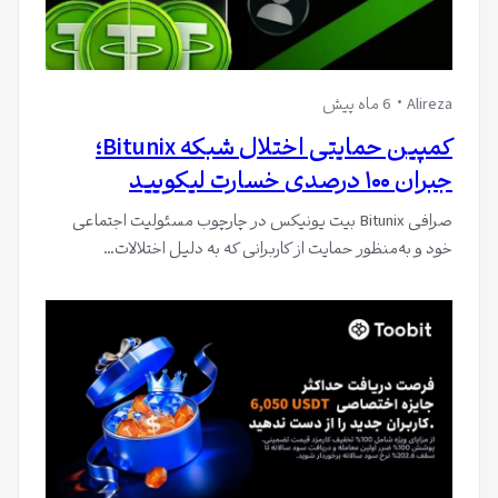
Alireza
6 ماه پیش
کمپین حمایتی اختلال شبکه Bitunix؛
جبران ۱۰۰ درصدی خسارت لیکویید
صرافی Bitunix بیت یونیکس در چارچوب مسئولیت اجتماعی
خود و به‌منظور حمایت از کاربرانی که به دلیل اختلالات…