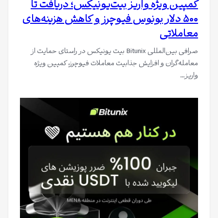
کمپین ویژه واریز بیت‌یونیکس؛ دریافت تا
۵۰۰ دلار بونوس فیوچرز و کاهش هزینه‌های
معاملاتی
صرافی بین‌المللی Bitunix بیت یونیکس در راستای حمایت از
معامله‌گران و افزایش جذابیت معاملات فیوچرز، کمپین ویژه
واریز…