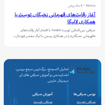
Alireza
6 ماه پیش
آغاز رقابت‌های قهرمانی نخبگان توبیت با
همکاری لالیگا
صرافی بین‌المللی توبیت Toobit با افتخار آغاز رقابت‌های
«قهرمانی نخبگان» را در همکاری رسمی با لیگ معتبر فوتبال…
تحلیل اکسچنج، بزرگ‌ترین مرجع بررسی،
اعتبارسنجی و آموزش صرافی های ارز
دیجیتال خارجی
بونس صرافی‌ها
آموزش صرافی
صرافی توبیت
صرافی توبیت