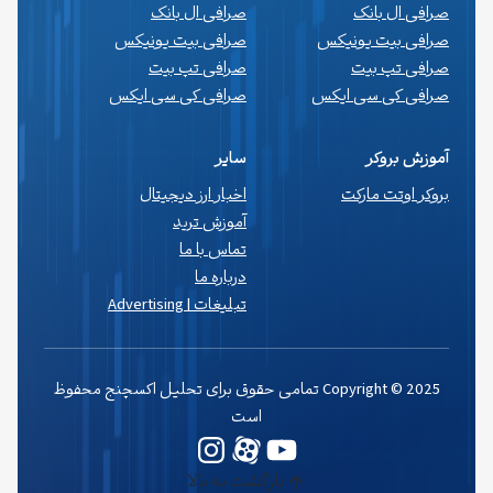
صرافی ال بانک
صرافی ال بانک
صرافی بیت یونیکس
صرافی بیت یونیکس
صرافی تپ بیت
صرافی تپ بیت
صرافی کی سی ایکس
صرافی کی سی ایکس
آموزش بروکر
سایر
بروکر اوتت مارکت
اخبار ارز دیجیتال
آموزش ترید
تماس با ما
درباره ما
تبلیغات | Advertising
Copyright © 2025 تمامی حقوق برای تحلیل اکسچنج محفوظ
است
یوتیوب
وردپرس
اینستاگرم
بازگشت به بالا