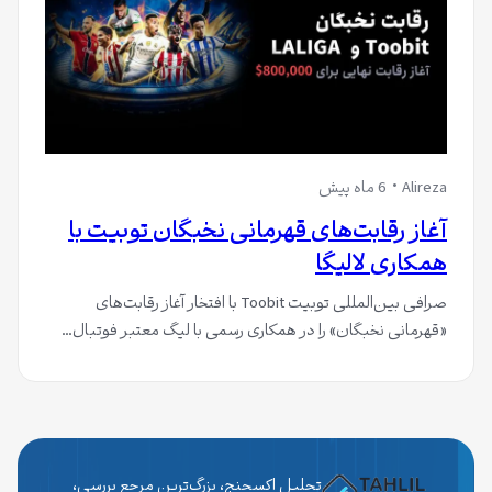
Alireza
6 ماه پیش
آغاز رقابت‌های قهرمانی نخبگان توبیت با
همکاری لالیگا
صرافی بین‌المللی توبیت Toobit با افتخار آغاز رقابت‌های
«قهرمانی نخبگان» را در همکاری رسمی با لیگ معتبر فوتبال…
تحلیل اکسچنج، بزرگ‌ترین مرجع بررسی،