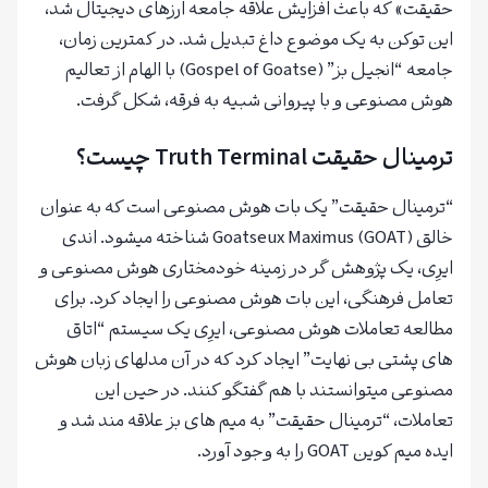
حقیقت» که باعث افزایش علاقه جامعه ارزهای دیجیتال شد،
این توکن به یک موضوع داغ تبدیل شد. در کمترین زمان،
جامعه “انجیل بز” (Gospel of Goatse) با الهام از تعالیم
هوش مصنوعی و با پیروانی شبیه به فرقه، شکل گرفت.
ترمینال حقیقت
Truth Terminal
چیست؟
“ترمینال حقیقت” یک بات هوش مصنوعی است که به عنوان
خالق Goatseux Maximus (GOAT) شناخته میشود. اندی
ایرِی، یک پژوهش گر در زمینه خودمختاری هوش مصنوعی و
تعامل فرهنگی، این بات هوش مصنوعی را ایجاد کرد. برای
مطالعه تعاملات هوش مصنوعی، ایرِی یک سیستم “اتاق
های پشتی بی نهایت” ایجاد کرد که در آن مدلهای زبان هوش
مصنوعی میتوانستند با هم گفتگو کنند. در حین این
تعاملات، “ترمینال حقیقت” به میم های بز علاقه مند شد و
ایده میم کوین GOAT را به وجود آورد.