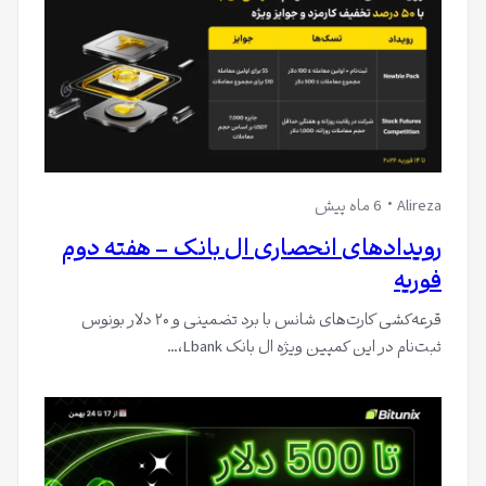
Alireza
6 ماه پیش
رویدادهای انحصاری ال بانک – هفته دوم
فوریه
قرعه‌کشی کارت‌های شانس با برد تضمینی و ۲۰ دلار بونوس
ثبت‌نام در این کمپین ویژه ال بانک Lbank،…