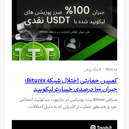
Alireza
6 ماه پیش
کمپین حمایتی اختلال شبکه Bitunix؛
جبران ۱۰۰ درصدی خسارت لیکویید
صرافی Bitunix بیت یونیکس در چارچوب مسئولیت اجتماعی
خود و به‌منظور حمایت از کاربرانی که به دلیل اختلالات…