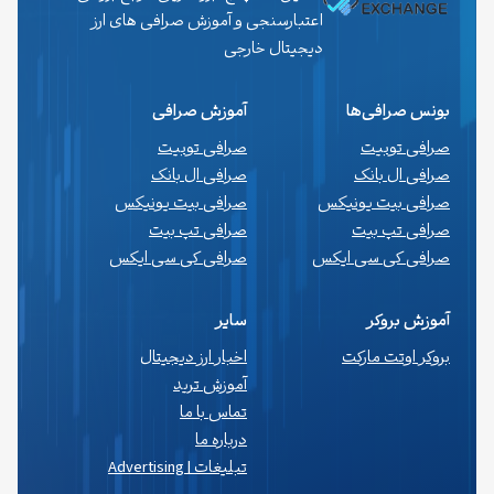
اعتبارسنجی و آموزش صرافی های ارز
دیجیتال خارجی
بونس صرافی‌ها
آموزش صرافی
صرافی توبیت
صرافی توبیت
صرافی ال بانک
صرافی ال بانک
صرافی بیت یونیکس
صرافی بیت یونیکس
صرافی تپ بیت
صرافی تپ بیت
صرافی کی سی ایکس
صرافی کی سی ایکس
آموزش بروکر
سایر
بروکر اوتت مارکت
اخبار ارز دیجیتال
آموزش ترید
تماس با ما
درباره ما
تبلیغات | Advertising