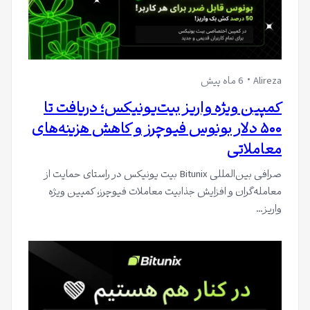
Alireza
6 ماه پیش
کمپین ویژه واریز بیت‌یونیکس؛ دریافت تا
۵۰۰ دلار بونوس فیوچرز و کاهش هزینه‌های
معاملاتی
صرافی بین‌المللی Bitunix بیت یونیکس در راستای حمایت از
معامله‌گران و افزایش جذابیت معاملات فیوچرز، کمپین ویژه
واریز…