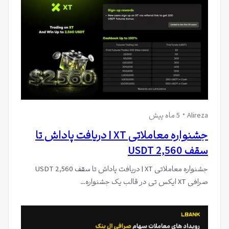
Alireza
5 ماه پیش
جشنواره معاملاتی XT | دریافت پاداش تا
سقف 2,560 USDT
جشنواره معاملاتی XT | دریافت پاداش تا سقف 2,560 USDT
صرافی XT ایکس تی در قالب یک جشنواره…