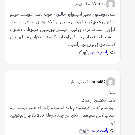
م
د
Alireza
1 سال پیش
م
سلام، وقتتون بخیر امیدوارم حالتون خوب باشه، دوست خوبم
تا کنون هیچ گونه گزارشی مبنی بر کلاهبرداری صرافی مدنظر
گزارش نشده، برای پیگیری بیشتر پوزشین مربوطه، ممنون
میشم با پشتیبانی صرافی ارتباط بگیرید تا نگرانی شما رو حل
کنند. موفق و پرسود باشید.
پاسخ دادن
پ
ن
س
پ
ن
س
د
ن
ی
د
د
ی
م
د
labreal82
1 سال پیش
م
سلام
کاملا کلاهبردار است
پوزیشن که باز کرده بودم را به قیمت مارکت که هنوز نرسید بود
استاپ لاس هم فعال نکرد در چند مرحله 250 دلارم را لیکوئید
کرد
پاسخ دادن
پ
ن