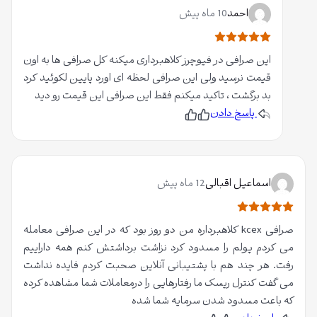
ز
م
د
احمد
10 ماه پیش
م
5
ا
این صرافی در فیوچرز کلاهبرداری میکنه کل صرافی ها به اون
م
قیمت نرسید ولی این صرافی لحظه ای اورد پایین لکوئید کرد
ت
بد برگشت ، تاکید میکنم فقط این صرافی این قیمت رو دید
ی
پاسخ دادن
ا
پ
ن
س
پ
ز
ن
س
د
ن
ک
ی
د
د
ی
ا
م
د
اسماعیل اقبالی
12 ماه پیش
ر
م
ب
ا
ر
صرافی kcex کلاهبرداره من دو روز بود که در این صرافی معامله
م
ب
می کردم پولم را مسدود کرد نزاشت برداشتش کنم همه داراییم
ت
ه
رفت. هر چند هم با پشتیبانی آنلاین صحبت کردم فایده نداشت
ی
م
می گفت کنترل ریسک ما رفتارهایی را درمعاملات شما مشاهده کرده
ا
ق
که باعث مسدود شدن سرمایه شما شده
ز
ا