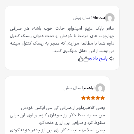
د
ن
ی
د
د
ی
م
د
Alireza
1 سال پیش
م
سلام بابک عزیز، امیدوارم حالت خوب باشه، هر صرافی
چهارچوب های مرتبط با خودش رو تحت عنوان ریسک کنترل
داره، شما با مطالعه مواردی که منجر به ریسک کنترل میشه
می‌تونید از این اتفاق جلوگیری کنید.
پاسخ دادن
پ
ن
س
پ
ن
س
د
ن
ی
د
د
ی
م
د
ابراهیم
1 سال پیش
م
ا
یعنی کلاهبردارتر از صرافی کی سی ایکس خودش
م
من حدود ۶۰۰۰ دلار ارز خریداری کردم و اون ارز خیلی
ت
سقوط کرد و صرافی این ارز رو حذف کرد
ی
یعنی اصلا مهم نیست کاربران این ارز چقدر هزینه کردن
ا