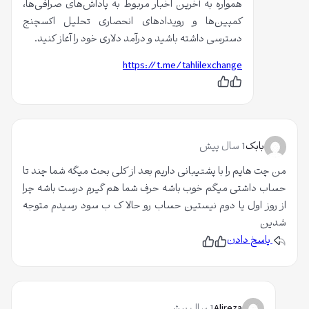
همواره به آخرین اخبار مربوط به پاداش‌های صرافی‌ها،
کمپین‌ها و رویدادهای انحصاری تحلیل اکسچنج
دسترسی داشته باشید و درآمد دلاری خود را آغاز کنید.
https://t.me/tahlilexchange
پ
ن
س
پ
ن
س
د
ن
ی
د
د
ی
م
د
بابک
1 سال پیش
م
من چت هایم را با پشتیبانی داریم بعد از کلی بحث میگه شما چند تا
حساب داشتی میگم خوب باشه حرف شما هم گیرم درست باشه چرا
از روز اول یا دوم نیستین حساب رو حالا ک ب سود رسیدم متوجه
شدین
پاسخ دادن
پ
ن
س
پ
ن
س
د
ن
ی
د
د
ی
م
د