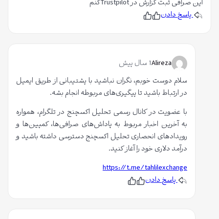
این صرافی ثبت گزارش در Trustpilotکنم
ی
پاسخ دادن
ا
پ
ن
س
پ
ز
ن
س
د
ن
ک
ی
د
د
ی
ا
م
د
Alireza
1 سال پیش
ر
م
ب
سلام دوست خوبم، نگران نباشید با پشتیبانی از طریق ایمیل
ر
در ارتباط باشید تا پیگیری‌های مربوطه انجام بشه.
ب
با عضویت در کانال رسمی تحلیل اکسچنج در تلگرام، همواره
ه
به آخرین اخبار مربوط به پاداش‌های صرافی‌ها، کمپین‌ها و
م
رویدادهای انحصاری تحلیل اکسچنج دسترسی داشته باشید و
ق
درآمد دلاری خود را آغاز کنید.
ا
ل
https://t.me/tahlilexchange
ه
پاسخ دادن
پ
ن
:
س
پ
ن
س
5
د
ن
ی
د
ا
د
ی