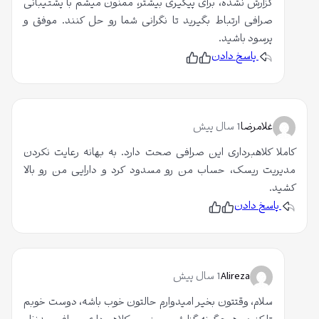
گزارش نشده، برای پیگیری بیشتر، ممنون میشم با پشتیبانی
صرافی ارتباط بگیرید تا نگرانی شما رو حل کنند. موفق و
پرسود باشید.
پاسخ دادن
پ
ن
س
پ
ن
س
د
ن
ی
د
د
ی
م
د
غلامرضا
1 سال پیش
م
کاملا کلاهبرداری این صرافی صحت دارد. به بهانه رعایت نکردن
مدیریت ریسک، حساب من رو مسدود کرد و دارایی من رو بالا
کشید.
پاسخ دادن
پ
ن
س
پ
ن
س
د
ن
ی
د
د
ی
م
د
Alireza
1 سال پیش
م
سلام، وقتتون بخیر امیدوارم حالتون خوب باشه، دوست خوبم