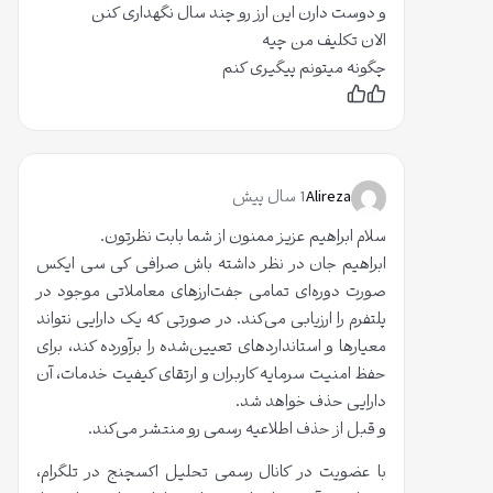
و دوست دارن این ارز رو چند سال نگهداری کنن
ز
الان تکلیف من چیه
ک
چگونه میتونم پیگیری کنم
ا
ر
پ
ن
س
پ
ب
ن
س
د
ن
ر
ی
د
د
ی
ب
م
د
Alireza
1 سال پیش
م
ه
م
سلام ابراهیم عزیز ممنون از شما بابت نظرتون.
ق
ابراهیم جان در نظر داشته باش صرافی کی سی ایکس
ا
صورت دوره‌ای تمامی جفت‌ارزهای معاملاتی موجود در
ل
پلتفرم را ارزیابی می‌کند. در صورتی که یک دارایی نتواند
ه
معیارها و استانداردهای تعیین‌شده را برآورده کند، برای
:
حفظ امنیت سرمایه کاربران و ارتقای کیفیت خدمات، آن
5
دارایی حذف خواهد شد.
ا
و قبل از حذف اطلاعیه رسمی رو منتشر می‌کند.
ز
با عضویت در کانال رسمی تحلیل اکسچنج در تلگرام،
5