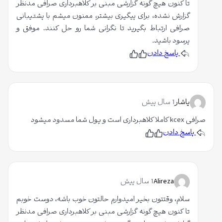
تا کنون هیچ گونه گزارشی مبنی بر کلاهبرداری صرافی مدنظر
گزارش نشده، برای پیگیری بیشتر، ممنون میشم با پشتیبانی
صرافی ارتباط بگیرید تا نگرانی شما رو حل کنند. موفق و
پرسود باشید.
پاسخ دادن
پ
ن
س
پ
ن
س
د
ن
ی
د
د
ی
م
د
یاشار
1 سال پیش
م
صرافی kcex کاملا کلاهبرداری است و پول شما مسدود میشود
پاسخ دادن
پ
ن
س
پ
ن
س
د
ن
ی
د
د
ی
م
د
Alireza
1 سال پیش
م
سلام، وقتتون بخیر امیدوارم حالتون خوب باشه، دوست خوبم
تا کنون هیچ گونه گزارشی مبنی بر کلاهبرداری صرافی مدنظر