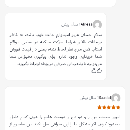
س
پ
ن
س
د
ن
ی
د
د
ی
م
د
Alireza
1 سال پیش
م
سلام احسان عزیز امیدوارم حالت خوب باشه، به خاطر
نوسانات بالا و شرایط مارکت ممکنه در بعضی مواقع
استاپ لاس مورد نظر لحاظ نشه، یعنی در قیمت فروش
شما خریداری وجود نداره، برای پیگیری دقیق‌تر، شما
می‌تونید با پشتیبانی صرافی مربوطه ارتباط بگیرید.
پ
ن
س
پ
ن
س
د
ن
ی
د
د
ی
م
د
Saadat
1 سال پیش
م
ا
امروز حساب من را و دو تن از دوست هایم را بدون کدام دلیل
م
مسدود کردن اگر مشکل ما را این صرافی حل نکند من حاضرم از
ت