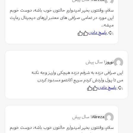
Alireza
1 سال پیش
م
سلام، وقتتون بخیر امیدوارم حالتون خوب باشه، دوست خوبم
این مورد در تمامی صرافی های معتبر ارزهای دیجیتال رعایت
میشه..
پاسخ دادن
پ
ن
س
پ
ن
س
د
ن
ی
د
د
ی
م
د
نوروز
1 سال پیش
م
این صرافی دزده به شرفم دزده هیچکی واریز وجه نکنه
من تا پول واردش کردم سریع اکانتمو مسدود کردن
پاسخ دادن
پ
ن
س
پ
ن
س
د
ن
ی
د
د
ی
م
د
Alireza
1 سال پیش
م
سلام، وقتتون بخیر امیدوارم حالتون خوب باشه، دوست خوبم