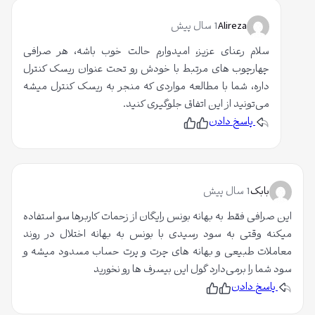
ی
د
د
ی
م
د
Alireza
1 سال پیش
م
سلام رعنای عزیز، امیدوارم حالت خوب باشه، هر صرافی
چهارچوب های مرتبط با خودش رو تحت عنوان ریسک کنترل
داره، شما با مطالعه مواردی که منجر به ریسک کنترل میشه
می‌تونید از این اتفاق جلوگیری کنید.
پاسخ دادن
پ
ن
س
پ
ن
س
د
ن
ی
د
د
ی
م
د
بابک
1 سال پیش
م
این صرافی فقط به بهانه بونس رایگان از زحمات کاربرها سو استفاده
میکنه وقتی به سود رسیدی با بونس به بهانه اختلال در روند
معاملات طبیعی و بهانه های چرت و پرت حساب مسدود میشه و
سود شما را برمی‌دارد گول این بیسرف ها رو نخورید
پاسخ دادن
پ
ن
س
پ
ن
س