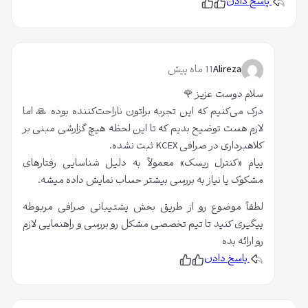
پاسخ دادن
ک
پ
ن
ل
س
پ
ا
ن
س
ه
د
ن
ر
ی
د
:
د
ی
ب
5
م
د
Alireza
11 ماه پیش
ر
م
ا
ب
سلام دوست عزیز 🌹
ز
ه
درک می‌کنیم که این تجربه براتون ناراحت‌کننده بوده 🙏 اما
5
م
لازم هست توضیح بدیم که تا این لحظه هیچ گزارشی مبنی بر
ق
کلاهبرداری در صرافی KCEX ثبت نشده.
ا
پیام «کنترل ریسک» معمولاً به دلیل شناسایی رفتارهای
ل
مشکوک یا نیاز به بررسی بیشتر حساب نمایش داده میشه.
ه
لطفاً موضوع رو از طریق بخش پشتیبانی صرافی مربوطه
:
پیگیری کنید تا تیم تخصصی مشکل رو بررسی و راهنمایی لازم
5
رو ارائه بده
ا
پاسخ دادن
ز
پ
ن
س
پ
5
ن
س
د
ن
ی
د