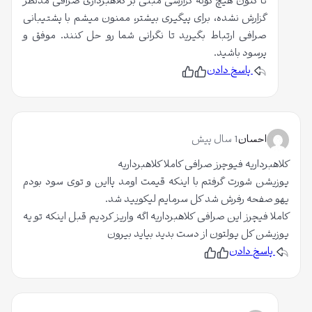
تا کنون هیچ گونه گزارشی مبنی بر کلاهبرداری صرافی مدنظر
گزارش نشده، برای پیگیری بیشتر، ممنون میشم با پشتیبانی
صرافی ارتباط بگیرید تا نگرانی شما رو حل کنند. موفق و
پرسود باشید.
پاسخ دادن
پ
ن
س
پ
ن
س
د
ن
ی
د
د
ی
م
د
احسان
1 سال پیش
م
کلاهبرداریه فیوچرز صرافی کاملا کلاهبرداریه
پوزیشن شورت گرفتم با اینکه قیمت اومد پااین و توی سود بودم
یهو صفحه رفرش شد کل سرمایم لیکویید شد.
کاملا فیچرز این صرافی کلاهبرداریه اگه واریز کردیم قبل اینکه تو یه
پوزیشن کل پولتون از دست بدید بیاید بیرون
پاسخ دادن
پ
ن
س
پ
ن
س
د
ن
ی
د
د
ی