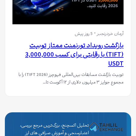
آرمان خردرنجبر
5 روز پیش
بازگشت رویداد تورنمنت ممتاز تو‌بیت
(TIFT) با رقابتی برای کسب 3,000,000
USDT
توبیت بازگشت مسابقات بین‌المللی فیوچرز (TIFT 2026) را با
مجموع جوایز ۳ میلیون دلاری از ۱۲ آگوست تا…
تحلیل اکسچنج، بزرگ‌ترین مرجع بررسی،
اعتبارسنجی و آموزش صرافی های ارز