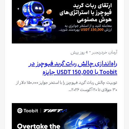
آرمان خردرنجبر
4 روز پیش
راه‌اندازی چالش ربات گرید فیوچرز در
Toobit با 150,000 USDT جایزه
توبیت چالش ربات گرید فیوچرز را با استخر جوایز ۱۵۰,۰۰۰ دلار از
۳۰ جولای تا ۲۰ آگوست ۲۰۲۶…