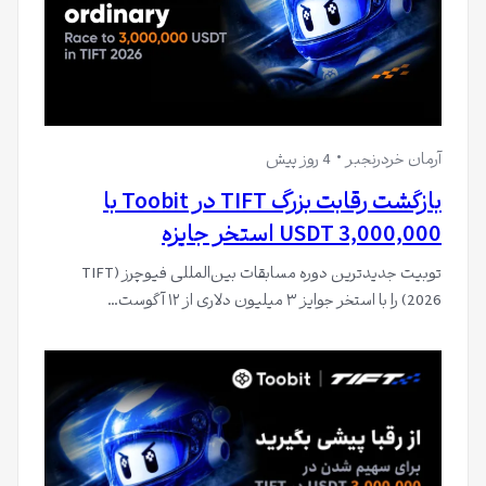
آرمان خردرنجبر
4 روز پیش
بازگشت رقابت بزرگ TIFT در Toobit با
3,000,000 USDT استخر جایزه
توبیت جدیدترین دوره مسابقات بین‌المللی فیوچرز (TIFT
2026) را با استخر جوایز ۳ میلیون دلاری از ۱۲ آگوست…