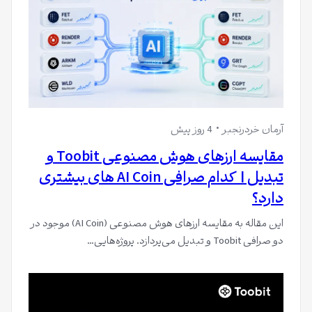
آرمان خردرنجبر
4 روز پیش
مقایسه ارزهای هوش مصنوعی Toobit و
تبدیل | کدام صرافی AI Coin های بیشتری
دارد؟
این مقاله به مقایسه ارزهای هوش مصنوعی (AI Coin) موجود در
دو صرافی Toobit و تبدیل می‌پردازد. پروژه‌هایی…