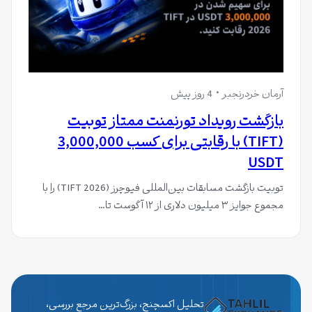
آرمان خردرنجبر
4 روز پیش
بازگشت رویداد تورنمنت ممتاز تو‌بیت
(TIFT) با رقابتی برای کسب 3,000,000
USDT
توبیت بازگشت مسابقات بین‌المللی فیوچرز (TIFT 2026) را با
مجموع جوایز ۳ میلیون دلاری از ۱۲ آگوست تا…
تحلیل اکسچنج، بزرگ‌ترین مرجع بررسی،