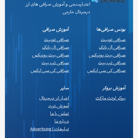
اعتبارسنجی و آموزش صرافی های ارز
دیجیتال خارجی
بونس صرافی‌ها
آموزش صرافی
صرافی توبیت
صرافی توبیت
صرافی ال بانک
صرافی ال بانک
صرافی بیت یونیکس
صرافی بیت یونیکس
صرافی تپ بیت
صرافی تپ بیت
صرافی کی سی ایکس
صرافی کی سی ایکس
آموزش بروکر
سایر
بروکر اوتت مارکت
اخبار ارز دیجیتال
آموزش ترید
تماس با ما
درباره ما
تبلیغات | Advertising