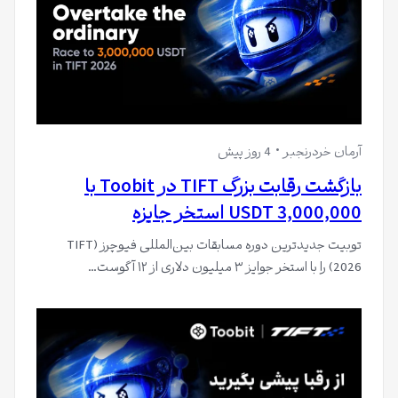
آرمان خردرنجبر
4 روز پیش
بازگشت رقابت بزرگ TIFT در Toobit با
3,000,000 USDT استخر جایزه
توبیت جدیدترین دوره مسابقات بین‌المللی فیوچرز (TIFT
2026) را با استخر جوایز ۳ میلیون دلاری از ۱۲ آگوست…