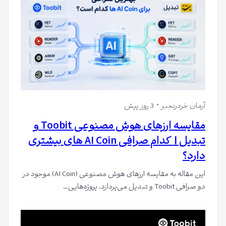
آرمان خردرنجبر
3 روز پیش
مقایسه ارزهای هوش مصنوعی Toobit و
تبدیل | کدام صرافی AI Coin های بیشتری
دارد؟
این مقاله به مقایسه ارزهای هوش مصنوعی (AI Coin) موجود در
دو صرافی Toobit و تبدیل می‌پردازد. پروژه‌هایی…