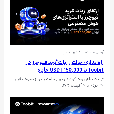
آرمان خردرنجبر
3 روز پیش
راه‌اندازی چالش ربات گرید فیوچرز در
Toobit با 150,000 USDT جایزه
توبیت چالش ربات گرید فیوچرز را با استخر جوایز ۱۵۰,۰۰۰ دلار از
۳۰ جولای تا ۲۰ آگوست ۲۰۲۶…