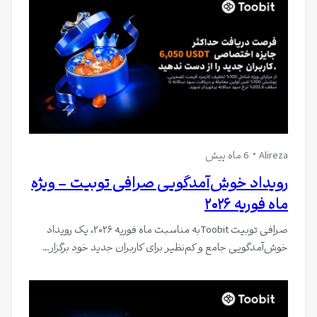
Alireza
6 ماه پیش
رویداد خوش‌آمدگویی صرافی توبیت – ویژه
ماه فوریه ۲۰۲۶
صرافی توبیت Toobitبه مناسبت ماه فوریه ۲۰۲۶، یک رویداد
خوش‌آمدگویی جامع و کم‌نظیر برای کاربران جدید خود برگزار…