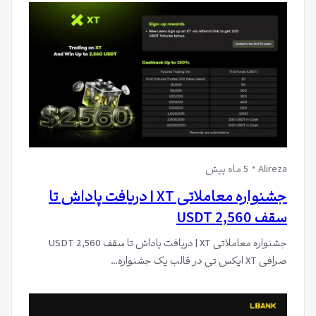
Alireza
5 ماه پیش
جشنواره معاملاتی XT | دریافت پاداش تا
سقف 2,560 USDT
جشنواره معاملاتی XT | دریافت پاداش تا سقف 2,560 USDT
صرافی XT ایکس تی در قالب یک جشنواره…