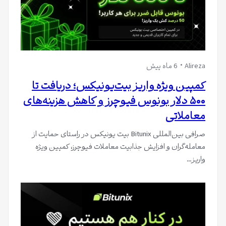
Alireza
6 ماه پیش
کمپین ویژه واریز بیت‌یونیکس؛ دریافت تا
۵۰۰ دلار بونوس فیوچرز و کاهش هزینه‌های
معاملاتی
صرافی بین‌المللی Bitunix بیت یونیکس در راستای حمایت از
معامله‌گران و افزایش جذابیت معاملات فیوچرز، کمپین ویژه
واریز…