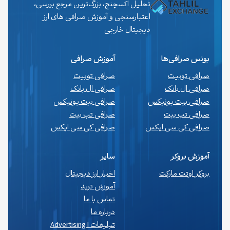
تحلیل اکسچنج، بزرگ‌ترین مرجع بررسی،
اعتبارسنجی و آموزش صرافی های ارز
دیجیتال خارجی
بونس صرافی‌ها
آموزش صرافی
صرافی توبیت
صرافی توبیت
صرافی ال بانک
صرافی ال بانک
صرافی بیت یونیکس
صرافی بیت یونیکس
صرافی تپ بیت
صرافی تپ بیت
صرافی کی سی ایکس
صرافی کی سی ایکس
آموزش بروکر
سایر
بروکر اوتت مارکت
اخبار ارز دیجیتال
آموزش ترید
تماس با ما
درباره ما
تبلیغات | Advertising