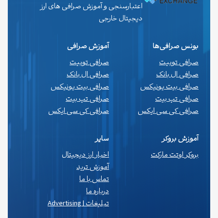
اعتبارسنجی و آموزش صرافی های ارز
دیجیتال خارجی
بونس صرافی‌ها
آموزش صرافی
صرافی توبیت
صرافی توبیت
صرافی ال بانک
صرافی ال بانک
صرافی بیت یونیکس
صرافی بیت یونیکس
صرافی تپ بیت
صرافی تپ بیت
صرافی کی سی ایکس
صرافی کی سی ایکس
آموزش بروکر
سایر
بروکر اوتت مارکت
اخبار ارز دیجیتال
آموزش ترید
تماس با ما
درباره ما
تبلیغات | Advertising