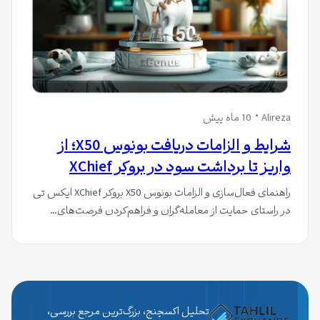
Alireza
10 ماه پیش
شرایط و الزامات دریافت بونوس X50؛ از
واریز تا برداشت سود در بروکر XChief
راهنمای فعال‌سازی و الزامات بونوس X50 بروکر XChief ایکس تی
در راستای حمایت از معامله‌گران و فراهم‌کردن فرصت‌های…
تحلیل اکسچنج، بزرگ‌ترین مرجع بررسی،