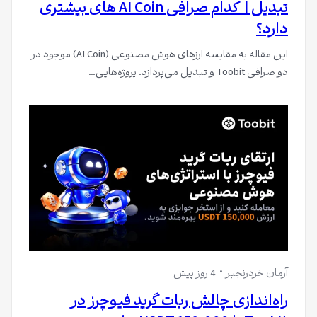
تبدیل | کدام صرافی AI Coin های بیشتری
دارد؟
این مقاله به مقایسه ارزهای هوش مصنوعی (AI Coin) موجود در
دو صرافی Toobit و تبدیل می‌پردازد. پروژه‌هایی…
آرمان خردرنجبر
4 روز پیش
راه‌اندازی چالش ربات گرید فیوچرز در