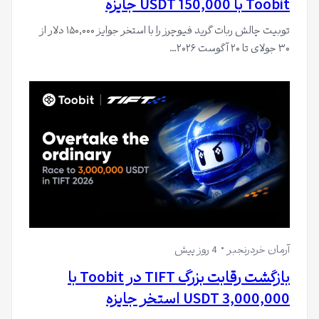
Toobit با 150,000 USDT جایزه
توبیت چالش ربات گرید فیوچرز را با استخر جوایز ۱۵۰,۰۰۰ دلار از
۳۰ جولای تا ۲۰ آگوست ۲۰۲۶…
آرمان خردرنجبر
4 روز پیش
بازگشت رقابت بزرگ TIFT در Toobit با
3,000,000 USDT استخر جایزه