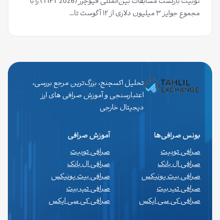
توبیت بازگشت مسابقات بین‌المللی فیوچرز (TIFT 2026) را با
مجموع جوایز ۳ میلیون دلاری از ۱۲ آگوست تا…
تحلیل اکسچنج، بزرگ‌ترین مرجع بررسی،
اعتبارسنجی و آموزش صرافی های ارز
دیجیتال خارجی
بونس صرافی‌ها
آموزش صرافی
صرافی توبیت
صرافی توبیت
صرافی ال بانک
صرافی ال بانک
صرافی بیت یونیکس
صرافی بیت یونیکس
صرافی تپ بیت
صرافی تپ بیت
صرافی کی سی ایکس
صرافی کی سی ایکس