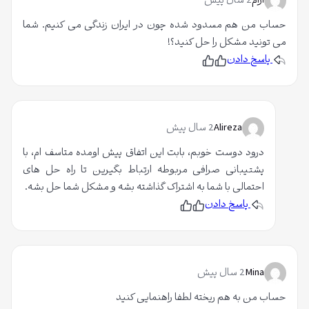
ارام
2 سال پیش
م
حساب من هم مسدود شده چون در ایران زندگی می کنیم. شما
می تونید مشکل را حل کنید؟!
پاسخ دادن
پ
ن
س
پ
ن
س
د
ن
ی
د
د
ی
م
د
Alireza
2 سال پیش
م
درود دوست خوبم، بابت این اتفاق پیش اومده متاسف ام، با
پشتیبانی صرافی مربوطه ارتباط بگیرین تا راه حل های
احتمالی با شما به اشتراک گذاشته بشه و مشکل شما حل بشه.
پاسخ دادن
پ
ن
س
پ
ن
س
د
ن
ی
د
د
ی
م
د
Mina
2 سال پیش
م
حساب من به هم ریخته لطفا راهنمایی کنید