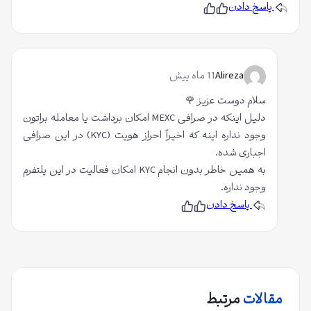
پاسخ دادن
ی
پ
ن
س
پ
ا
ن
س
د
ن
ز
ی
د
د
ی
ک
م
د
Alireza
11 ماه پیش
ا
م
ر
سلام دوست عزیز 🌹
ب
دلیل اینکه در صرافی MEXC امکان برداشت یا معامله براتون
ر
وجود نداره اینه که اخیراً احراز هویت (KYC) در این صرافی
ب
اجباری شده.
ه
به همین خاطر بدون انجام KYC امکان فعالیت در این پلتفرم
م
وجود نداره.
ق
پاسخ دادن
پ
ن
ا
س
پ
ن
س
ل
د
ن
ی
د
ه
د
ی
م
د
:
م
5
مقالات
مرتبط
ا