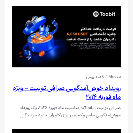
Alireza
6 ماه پیش
رویداد خوش‌آمدگویی صرافی توبیت – ویژه
ماه فوریه ۲۰۲۶
صرافی توبیت Toobitبه مناسبت ماه فوریه ۲۰۲۶، یک رویداد
خوش‌آمدگویی جامع و کم‌نظیر برای کاربران جدید خود برگزار…