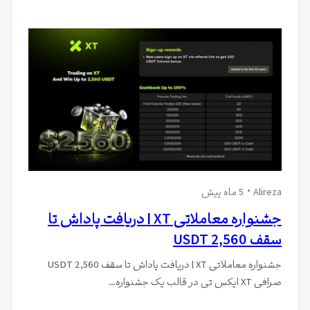
ز
5
Alireza
5 ماه پیش
جشنواره معاملاتی XT | دریافت پاداش تا
سقف 2,560 USDT
جشنواره معاملاتی XT | دریافت پاداش تا سقف 2,560 USDT
صرافی XT ایکس تی در قالب یک جشنواره…