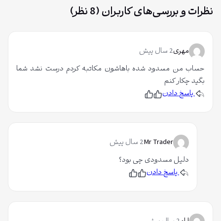
نظرات و بررسی‌های کاربران (8 نظر)
مهری
2 سال پیش
حساب من مسدود شده باهاشون مکاتبه کردم درست نشد شما
بگید چکار کنم
پاسخ دادن
پ
ن
س
پ
ن
س
د
ن
ی
د
د
ی
م
د
Mr Trader
2 سال پیش
م
دلیل مسدودی چی بود؟
پاسخ دادن
پ
ن
س
پ
ن
س
د
ن
ی
د
د
ی
م
د