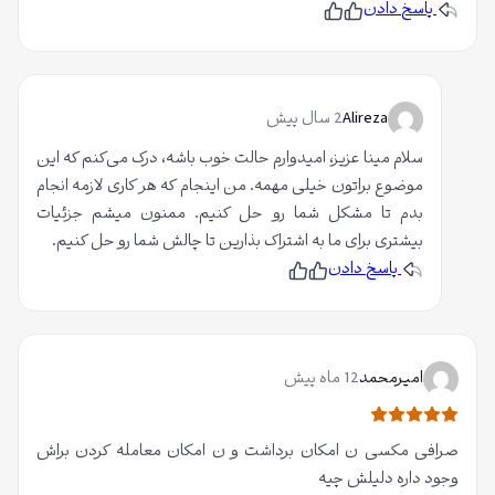
پاسخ دادن
پ
ن
س
پ
ن
س
د
ن
ی
د
د
ی
م
د
Alireza
2 سال پیش
م
سلام مینا عزیز، امیدوارم حالت خوب باشه، درک می‌کنم که این
موضوع براتون خیلی مهمه. من اینجام که هر کاری لازمه انجام
بدم تا مشکل شما رو حل کنیم. ممنون میشم جزئیات
بیشتری برای ما به اشتراک بذارین تا چالش شما رو حل کنیم.
پاسخ دادن
پ
ن
س
پ
ن
س
د
ن
ی
د
د
ی
م
د
امیرمحمد
12 ماه پیش
م
ا
صرافی مکسی ن امکان برداشت و ن امکان معامله کردن براش
م
وجود داره دلیلش چیه
ت