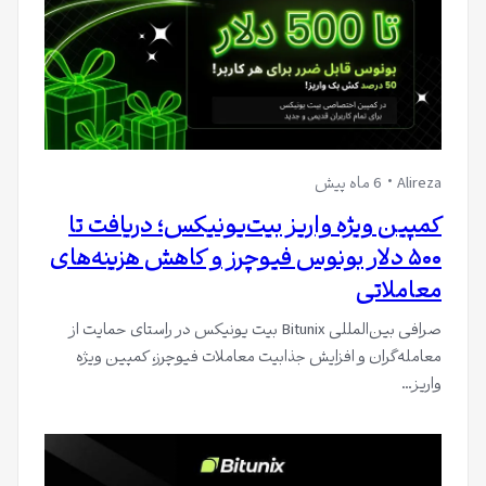
Alireza
6 ماه پیش
کمپین ویژه واریز بیت‌یونیکس؛ دریافت تا
۵۰۰ دلار بونوس فیوچرز و کاهش هزینه‌های
معاملاتی
صرافی بین‌المللی Bitunix بیت یونیکس در راستای حمایت از
معامله‌گران و افزایش جذابیت معاملات فیوچرز، کمپین ویژه
واریز…