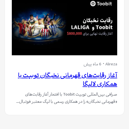
Alireza
6 ماه پیش
آغاز رقابت‌های قهرمانی نخبگان توبیت با
همکاری لالیگا
صرافی بین‌المللی توبیت Toobit با افتخار آغاز رقابت‌های
«قهرمانی نخبگان» را در همکاری رسمی با لیگ معتبر فوتبال…