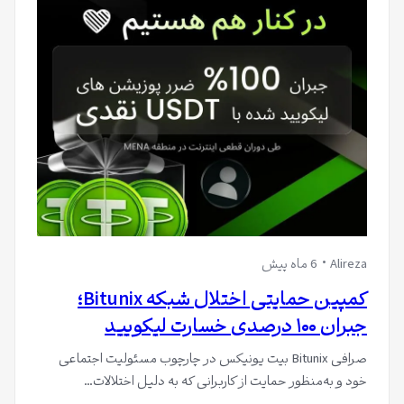
Alireza
6 ماه پیش
کمپین حمایتی اختلال شبکه Bitunix؛
جبران ۱۰۰ درصدی خسارت لیکویید
صرافی Bitunix بیت یونیکس در چارچوب مسئولیت اجتماعی
خود و به‌منظور حمایت از کاربرانی که به دلیل اختلالات…