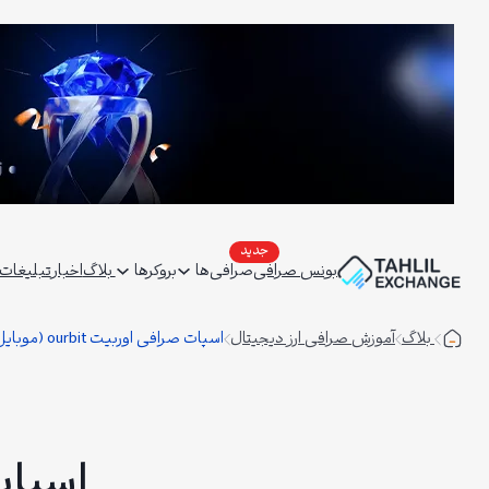
فتن
ه
حتوا
بونس صرافی
صرافی‌ها
بروکرها
بلاگ
اخبار
تبلیغات | ertising
بلاگ
آموزش صرافی ارز دیجیتال
اسپات صرافی اوربیت ourbit (موبایل)
اسپات صر