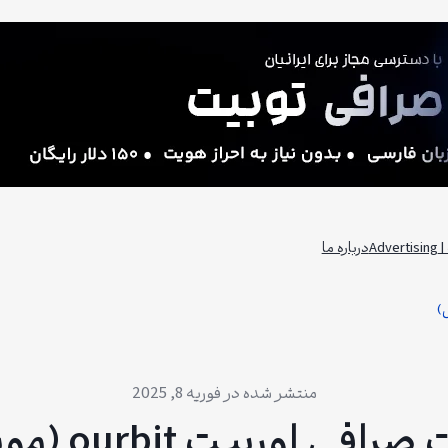
Adv
درباره ما
فوریه 8, 2025
افی اوربیت ourbit (موبایل)