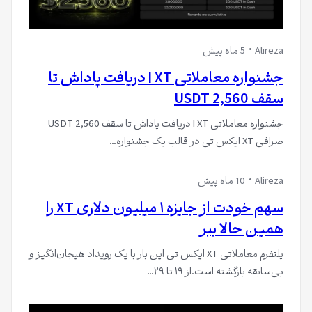
Alireza
5 ماه پیش
جشنواره معاملاتی XT | دریافت پاداش تا
سقف 2,560 USDT
جشنواره معاملاتی XT | دریافت پاداش تا سقف 2,560 USDT
صرافی XT ایکس تی در قالب یک جشنواره…
Alireza
10 ماه پیش
سهم خودت از جایزه ۱ میلیون دلاری XT را
همین حالا ببر
پلتفرم معاملاتی XT ایکس تی این بار با یک رویداد هیجان‌انگیز و
بی‌سابقه بازگشته است.از ۱۹ تا ۲۹…