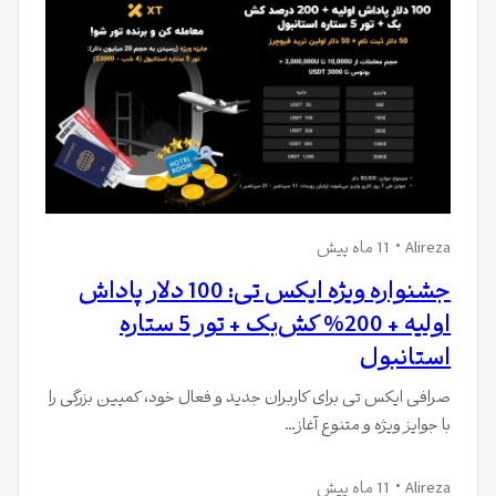
Alireza
11 ماه پیش
جشنواره ویژه ایکس تی: 100 دلار پاداش
اولیه + 200% کش‌بک + تور 5 ستاره
استانبول
صرافی ایکس تی برای کاربران جدید و فعال خود، کمپین بزرگی را
با جوایز ویژه و متنوع آغاز…
Alireza
11 ماه پیش