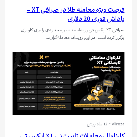
فرصت ویژه معامله طلا در صرافی XT –
پاداش فوری 20 دلاری
صرافی XT ایکس تی رویداد جذاب و محدودی را برای کاربران
برگزار کرده است. در این رویداد، معامله‌گران…
Alireza
12 ماه پیش
کارناوال معاملات تابستانی XT ایکس تی