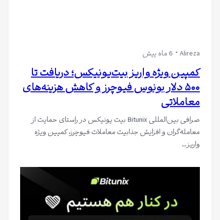
Alireza
6 ماه پیش
کمپین ویژه واریز بیت‌یونیکس؛ دریافت تا
۵۰۰ دلار بونوس فیوچرز و کاهش هزینه‌های
معاملاتی
صرافی بین‌المللی Bitunix بیت یونیکس در راستای حمایت از
معامله‌گران و افزایش جذابیت معاملات فیوچرز، کمپین ویژه
واریز…