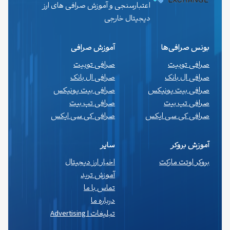
اعتبارسنجی و آموزش صرافی های ارز
دیجیتال خارجی
بونس صرافی‌ها
آموزش صرافی
صرافی توبیت
صرافی توبیت
صرافی ال بانک
صرافی ال بانک
صرافی بیت یونیکس
صرافی بیت یونیکس
صرافی تپ بیت
صرافی تپ بیت
صرافی کی سی ایکس
صرافی کی سی ایکس
آموزش بروکر
سایر
بروکر اوتت مارکت
اخبار ارز دیجیتال
آموزش ترید
تماس با ما
درباره ما
تبلیغات | Advertising