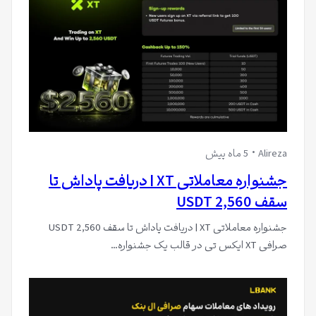
Alireza
5 ماه پیش
جشنواره معاملاتی XT | دریافت پاداش تا
سقف 2,560 USDT
جشنواره معاملاتی XT | دریافت پاداش تا سقف 2,560 USDT
صرافی XT ایکس تی در قالب یک جشنواره…