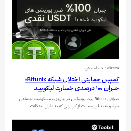
Alireza
6 ماه پیش
کمپین حمایتی اختلال شبکه Bitunix؛
جبران ۱۰۰ درصدی خسارت لیکویید
صرافی Bitunix بیت یونیکس در چارچوب مسئولیت اجتماعی
خود و به‌منظور حمایت از کاربرانی که به دلیل اختلالات…