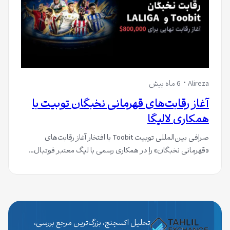
Alireza
6 ماه پیش
آغاز رقابت‌های قهرمانی نخبگان توبیت با
همکاری لالیگا
صرافی بین‌المللی توبیت Toobit با افتخار آغاز رقابت‌های
«قهرمانی نخبگان» را در همکاری رسمی با لیگ معتبر فوتبال…
تحلیل اکسچنج، بزرگ‌ترین مرجع بررسی،