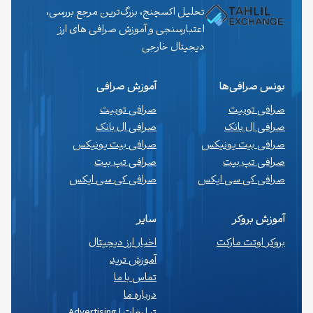
تحلیل اکسچنج، بزرگ‌ترین مرجع بررسی،
اعتبارسنجی و آموزش صرافی های ارز
دیجیتال خارجی
بونس صرافی‌ها
آموزش صرافی
صرافی توبیت
صرافی توبیت
صرافی ال بانک
صرافی ال بانک
صرافی بیت یونیکس
صرافی بیت یونیکس
صرافی تپ بیت
صرافی تپ بیت
صرافی کی سی ایکس
صرافی کی سی ایکس
آموزش بروکر
سایر
بروکر اوتت مارکت
اخبار ارز دیجیتال
آموزش ترید
تماس با ما
درباره ما