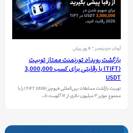
آرمان خردرنجبر
6 روز پیش
بازگشت رویداد تورنمنت ممتاز تو‌بیت
(TIFT) با رقابتی برای کسب 3,000,000
USDT
توبیت بازگشت مسابقات بین‌المللی فیوچرز (TIFT 2026) را با
مجموع جوایز ۳ میلیون دلاری از ۱۲ آگوست تا…