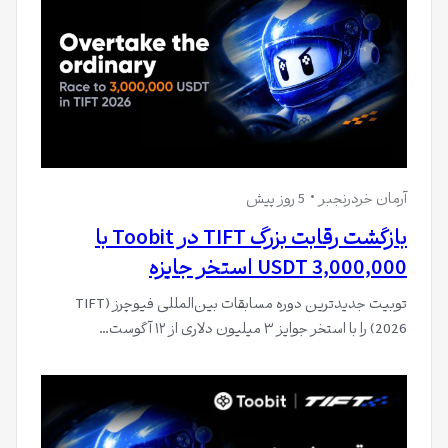
آرمان خردرنجبر
5 روز پیش
بازگشت رقابت بزرگ TIFT در Toobit با
3,000,000 USDT استخر جایزه
توبیت جدیدترین دوره مسابقات بین‌المللی فیوچرز (TIFT
2026) را با استخر جوایز ۳ میلیون دلاری از ۱۲ آگوست…